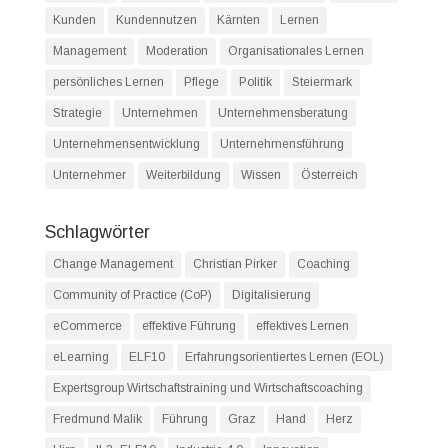
Kunden
Kundennutzen
Kärnten
Lernen
Management
Moderation
Organisationales Lernen
persönliches Lernen
Pflege
Politik
Steiermark
Strategie
Unternehmen
Unternehmensberatung
Unternehmensentwicklung
Unternehmensführung
Unternehmer
Weiterbildung
Wissen
Österreich
Schlagwörter
Change Management
Christian Pirker
Coaching
Community of Practice (CoP)
Digitalisierung
eCommerce
effektive Führung
effektives Lernen
eLearning
ELF10
Erfahrungsorientiertes Lernen (EOL)
Expertsgroup Wirtschaftstraining und Wirtschaftscoaching
Fredmund Malik
Führung
Graz
Hand
Herz