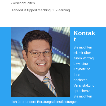
ZwischenSeiten
Blended & flipped teaching / E-Learning
Kontak
t
Sie möchten
mit mir über
einen Vortrag
bzw. eine
Keynote bei
Ihrer
nächsten
Veranstaltung
sprechen?
Sie möchten
sich über unsere Beratungsdienstleistungen