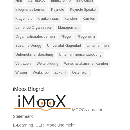
Hirn
IL3=ELF10
Industrie 4.0
Innovation
Integriertes Lernen
Keynote
Keynote Speaker
Klagenfurt
Krankenhaus
Kunden
Kärnten
Lernende Organisation
Management
Organisationales Lernen
Pflege
Pflegeheim
Susanne Dengg
Universität Klagenfurt
Unternehmen
Unternehmensberatung
Unternehmensentwicklung
Vertrauen
Weiterbildung
Wirtschaftskammer Kärnten
Wissen
Workshop
Zukunft
Österreich
iMoox Blogroll
MOOCs aus der
Steiermark
E-Learning, OER, Mooc und mehr