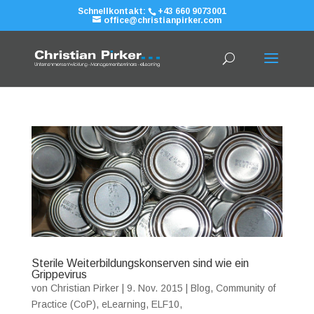
Schnellkontakt:
+43 660 9073001
office@christianpirker.com
Sterile Weiterbildungskonserven sind wie ein
Grippevirus
von
Christian Pirker
|
9. Nov. 2015
|
Blog
,
Community of
Practice (CoP)
,
eLearning
,
ELF10
,