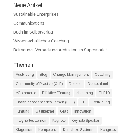
Neue Artikel
Sustainable Enterprises
Communications
Buch im Selbstverlag
Wissenschaftliches Coaching
Befragung „Verpackungsreduktion im Supermarkt“
Themen
Ausbildung
Blog
Change Management
Coaching
Community of Practice (CoP)
Denken
Deutschland
eCommerce
Effektive Führung
eLearning
ELF10
Erfahrungsorientiertes Lernen (EOL)
EU
Fortbildung
Führung
Gastbeitrag
Graz
Innovation
Integriertes Lernen
Keynote
Keynote Speaker
Klagenfurt
Kompetenz
Komplexe Systeme
Kongress