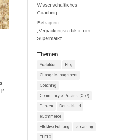
Wissenschaftliches
Coaching
Befragung
„Verpackungsreduktion im
Supermarkt“
Themen
Ausbildung
Blog
Change Management
ms
Coaching
 I“
Community of Practice (CoP)
Denken
Deutschland
eCommerce
Effektive Führung
eLearning
ELF10