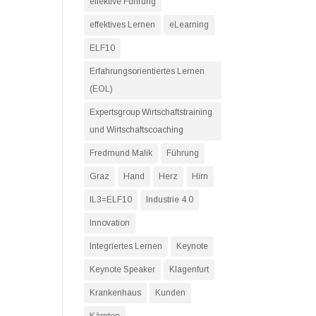
effektive Führung
effektives Lernen
eLearning
ELF10
Erfahrungsorientiertes Lernen
(EOL)
Expertsgroup Wirtschaftstraining
und Wirtschaftscoaching
Fredmund Malik
Führung
Graz
Hand
Herz
Hirn
IL3=ELF10
Industrie 4.0
Innovation
Integriertes Lernen
Keynote
Keynote Speaker
Klagenfurt
Krankenhaus
Kunden