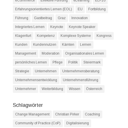
eCommerce
Effektive Führung
eLearning
ELF10
Erfahrungsorientiertes Lernen (EOL)
EU
Fortbildung
Führung
Gastbeitrag
Graz
Innovation
Integriertes Lernen
Keynote
Keynote Speaker
Klagenfurt
Kompetenz
Komplexe Systeme
Kongress
Kunden
Kundennutzen
Kärnten
Lernen
Management
Moderation
Organisationales Lernen
persönliches Lernen
Pflege
Politik
Steiermark
Strategie
Unternehmen
Unternehmensberatung
Unternehmensentwicklung
Unternehmensführung
Unternehmer
Weiterbildung
Wissen
Österreich
Schlagwörter
Change Management
Christian Pirker
Coaching
Community of Practice (CoP)
Digitalisierung