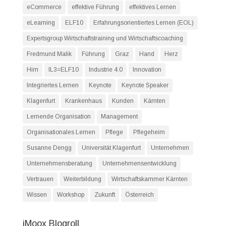
eCommerce
effektive Führung
effektives Lernen
eLearning
ELF10
Erfahrungsorientiertes Lernen (EOL)
Expertsgroup Wirtschaftstraining und Wirtschaftscoaching
Fredmund Malik
Führung
Graz
Hand
Herz
Hirn
IL3=ELF10
Industrie 4.0
Innovation
Integriertes Lernen
Keynote
Keynote Speaker
Klagenfurt
Krankenhaus
Kunden
Kärnten
Lernende Organisation
Management
Organisationales Lernen
Pflege
Pflegeheim
Susanne Dengg
Universität Klagenfurt
Unternehmen
Unternehmensberatung
Unternehmensentwicklung
Vertrauen
Weiterbildung
Wirtschaftskammer Kärnten
Wissen
Workshop
Zukunft
Österreich
iMoox Blogroll