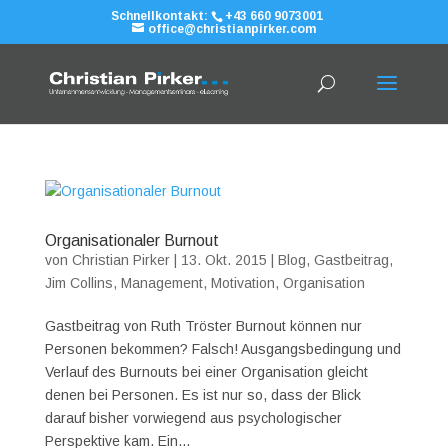
Schnellkontakt:
+43 660 9073001
office@christianpirker.com
Organisationaler Burnout
von
Christian Pirker
|
13. Okt. 2015
|
Blog
,
Gastbeitrag
,
Jim Collins
,
Management
,
Motivation
,
Organisation
Gastbeitrag von Ruth Tröster Burnout können nur
Personen bekommen? Falsch! Ausgangsbedingung und
Verlauf des Burnouts bei einer Organisation gleicht
denen bei Personen. Es ist nur so, dass der Blick
darauf bisher vorwiegend aus psychologischer
Perspektive kam. Ein...