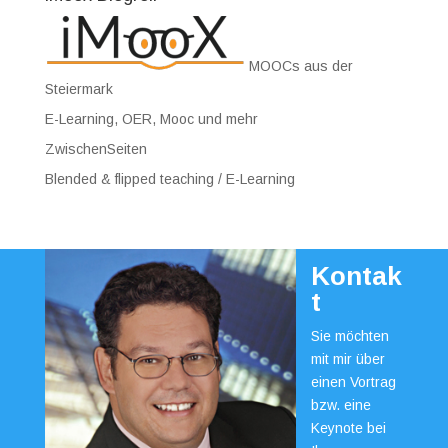
MOOCs aus der
Steiermark
E-Learning, OER, Mooc und mehr
ZwischenSeiten
Blended & flipped teaching / E-Learning
Kontak
t
Sie möchten
mit mir über
einen Vortrag
bzw. eine
Keynote bei