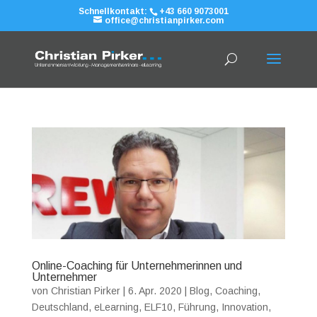
Schnellkontakt:
+43 660 9073001
office@christianpirker.com
Online-Coaching für Unternehmerinnen und
Unternehmer
von
Christian Pirker
|
6. Apr. 2020
|
Blog
,
Coaching
,
Deutschland
,
eLearning
,
ELF10
,
Führung
,
Innovation
,