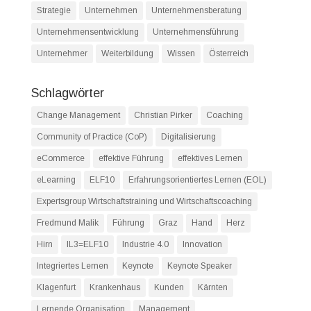
Strategie
Unternehmen
Unternehmensberatung
Unternehmensentwicklung
Unternehmensführung
Unternehmer
Weiterbildung
Wissen
Österreich
Schlagwörter
Change Management
Christian Pirker
Coaching
Community of Practice (CoP)
Digitalisierung
eCommerce
effektive Führung
effektives Lernen
eLearning
ELF10
Erfahrungsorientiertes Lernen (EOL)
Expertsgroup Wirtschaftstraining und Wirtschaftscoaching
Fredmund Malik
Führung
Graz
Hand
Herz
Hirn
IL3=ELF10
Industrie 4.0
Innovation
Integriertes Lernen
Keynote
Keynote Speaker
Klagenfurt
Krankenhaus
Kunden
Kärnten
Lernende Organisation
Management