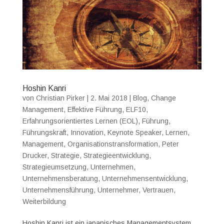
Hoshin Kanri
von
Christian Pirker
|
2. Mai 2018
|
Blog
,
Change
Management
,
Effektive Führung
,
ELF10
,
Erfahrungsorientiertes Lernen (EOL)
,
Führung
,
Führungskraft
,
Innovation
,
Keynote Speaker
,
Lernen
,
Management
,
Organisationstransformation
,
Peter
Drucker
,
Strategie
,
Strategieentwicklung
,
Strategieumsetzung
,
Unternehmen
,
Unternehmensberatung
,
Unternehmensentwicklung
,
Unternehmensführung
,
Unternehmer
,
Vertrauen
,
Weiterbildung
Hoshin Kanri ist ein japanisches Managementsystem.