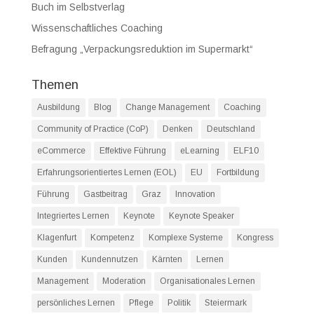
Buch im Selbstverlag
Wissenschaftliches Coaching
Befragung „Verpackungsreduktion im Supermarkt“
Themen
Ausbildung
Blog
Change Management
Coaching
Community of Practice (CoP)
Denken
Deutschland
eCommerce
Effektive Führung
eLearning
ELF10
Erfahrungsorientiertes Lernen (EOL)
EU
Fortbildung
Führung
Gastbeitrag
Graz
Innovation
Integriertes Lernen
Keynote
Keynote Speaker
Klagenfurt
Kompetenz
Komplexe Systeme
Kongress
Kunden
Kundennutzen
Kärnten
Lernen
Management
Moderation
Organisationales Lernen
persönliches Lernen
Pflege
Politik
Steiermark