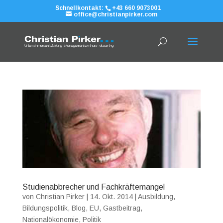
Schnellkontakt:
+43 660 9073001
office@christianpirker.com
Studienabbrecher und Fachkräftemangel
von
Christian Pirker
|
14. Okt. 2014
|
Ausbildung
,
Bildungspolitik
,
Blog
,
EU
,
Gastbeitrag
,
Nationalökonomie
,
Politik