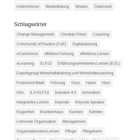
Unternehmer
Weiterbildung
Wissen
Österreich
Schlagwörter
Change Management
Christian Pirker
Coaching
Community of Practice (CoP)
Digitalisierung
eCommerce
effektive Führung
effektives Lernen
eLearning
ELF10
Erfahrungsorientiertes Lernen (EOL)
Expertsgroup Wirtschaftstraining und Wirtschaftscoaching
Fredmund Malik
Führung
Graz
Hand
Herz
Hirn
IL3=ELF10
Industrie 4.0
Innovation
Integriertes Lernen
Keynote
Keynote Speaker
Klagenfurt
Krankenhaus
Kunden
Kärnten
Lernende Organisation
Management
Organisationales Lernen
Pflege
Pflegeheim