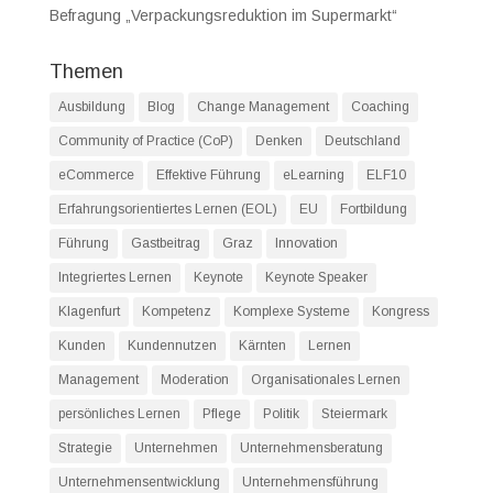
Befragung „Verpackungsreduktion im Supermarkt“
Themen
Ausbildung
Blog
Change Management
Coaching
Community of Practice (CoP)
Denken
Deutschland
eCommerce
Effektive Führung
eLearning
ELF10
Erfahrungsorientiertes Lernen (EOL)
EU
Fortbildung
Führung
Gastbeitrag
Graz
Innovation
Integriertes Lernen
Keynote
Keynote Speaker
Klagenfurt
Kompetenz
Komplexe Systeme
Kongress
Kunden
Kundennutzen
Kärnten
Lernen
Management
Moderation
Organisationales Lernen
persönliches Lernen
Pflege
Politik
Steiermark
Strategie
Unternehmen
Unternehmensberatung
Unternehmensentwicklung
Unternehmensführung