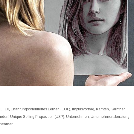
ELF10
,
Erfahrungsorientiertes Lernen (EOL)
,
Impulsvortrag
,
Kärnten
,
Kärntner
ndorf
,
Unique Selling Proposition (USP)
,
Unternehmen
,
Unternehmensberatung
,
rnehmer