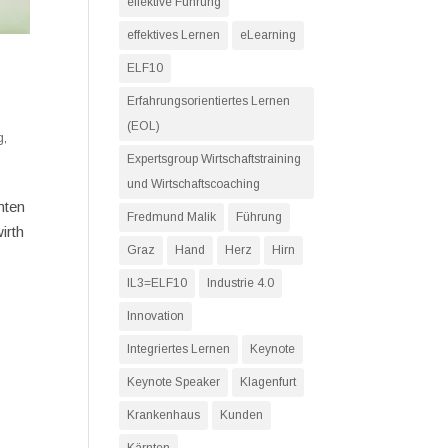
effektive Führung
effektives Lernen
eLearning
ELF10
Erfahrungsorientiertes Lernen
(EOL)
g
,
Expertsgroup Wirtschaftstraining
und Wirtschaftscoaching
nten
Fredmund Malik
Führung
irth
Graz
Hand
Herz
Hirn
IL3=ELF10
Industrie 4.0
Innovation
Integriertes Lernen
Keynote
Keynote Speaker
Klagenfurt
Krankenhaus
Kunden