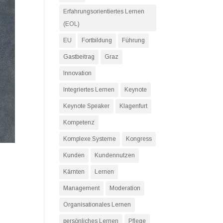
Erfahrungsorientiertes Lernen
(EOL)
EU
Fortbildung
Führung
Gastbeitrag
Graz
Innovation
Integriertes Lernen
Keynote
Keynote Speaker
Klagenfurt
Kompetenz
Komplexe Systeme
Kongress
Kunden
Kundennutzen
Kärnten
Lernen
Management
Moderation
Organisationales Lernen
persönliches Lernen
Pflege