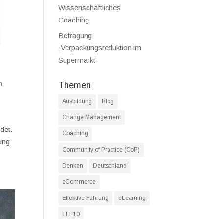
Wissenschaftliches
Coaching
Befragung
„Verpackungsreduktion im
Supermarkt“
n
,
Themen
Ausbildung
Blog
Change Management
det.
Coaching
ung
Community of Practice (CoP)
Denken
Deutschland
eCommerce
Effektive Führung
eLearning
ELF10