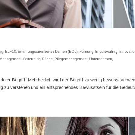
ung
,
ELF10
,
Erfahrungsorientiertes Lernen (EOL)
,
Führung
,
Impulsvortrag
,
Innovatio
Management
,
Österreich
,
Pflege
,
Pflegemanagement
,
Unternehmen
,
deter Begriff. Mehrheitlich wird der Begriff zu wenig bewusst verwen
ig zu verstehen und ein entsprechendes Bewusstsein für die Bedeut