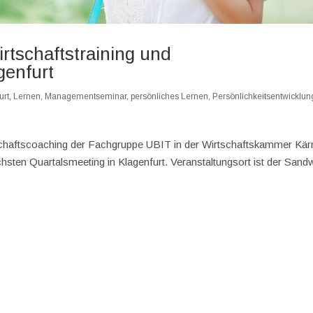
rtschaftstraining und
genfurt
urt
,
Lernen
,
Managementseminar
,
persönliches Lernen
,
Persönlichkeitsentwicklun
schaftscoaching der Fachgruppe UBIT in der Wirtschaftskammer Kär
hsten Quartalsmeeting in Klagenfurt. Veranstaltungsort ist der Sandw