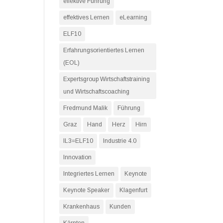
effektive Führung
effektives Lernen
eLearning
ELF10
Erfahrungsorientiertes Lernen
(EOL)
Expertsgroup Wirtschaftstraining
und Wirtschaftscoaching
Fredmund Malik
Führung
Graz
Hand
Herz
Hirn
IL3=ELF10
Industrie 4.0
Innovation
Integriertes Lernen
Keynote
Keynote Speaker
Klagenfurt
Krankenhaus
Kunden