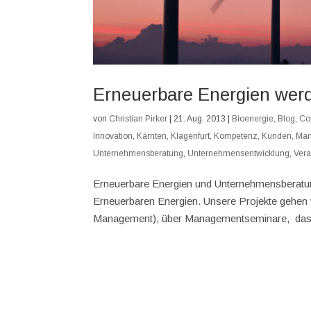
Erneuerbare Energien werd
von
Christian Pirker
|
21. Aug. 2013
|
Bioenergie
,
Blog
,
Co
Innovation
,
Kärnten
,
Klagenfurt
,
Kompetenz
,
Kunden
,
Ma
Unternehmensberatung
,
Unternehmensentwicklung
,
Vera
Erneuerbare Energien und Unternehmensberatu
Erneuerbaren Energien. Unsere Projekte gehen 
Management), über Managementseminare, das.