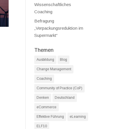
Wissenschaftliches
Coaching
Befragung
„Verpackungsreduktion im
Supermarkt“
Themen
Ausbildung
Blog
Change Management
Coaching
Community of Practice (CoP)
Denken
Deutschland
eCommerce
Effektive Führung
eLearning
ELF10