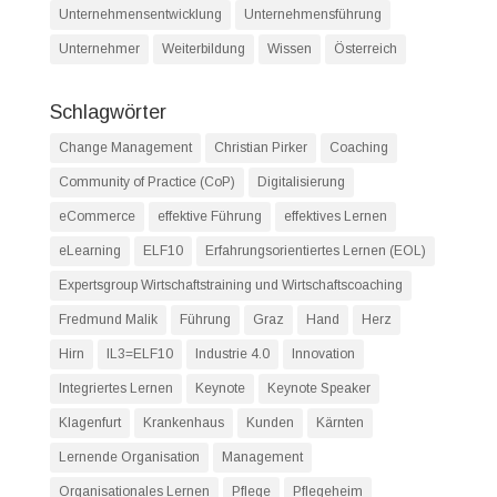
Unternehmensentwicklung
Unternehmensführung
Unternehmer
Weiterbildung
Wissen
Österreich
Schlagwörter
Change Management
Christian Pirker
Coaching
Community of Practice (CoP)
Digitalisierung
eCommerce
effektive Führung
effektives Lernen
eLearning
ELF10
Erfahrungsorientiertes Lernen (EOL)
Expertsgroup Wirtschaftstraining und Wirtschaftscoaching
Fredmund Malik
Führung
Graz
Hand
Herz
Hirn
IL3=ELF10
Industrie 4.0
Innovation
Integriertes Lernen
Keynote
Keynote Speaker
Klagenfurt
Krankenhaus
Kunden
Kärnten
Lernende Organisation
Management
Organisationales Lernen
Pflege
Pflegeheim