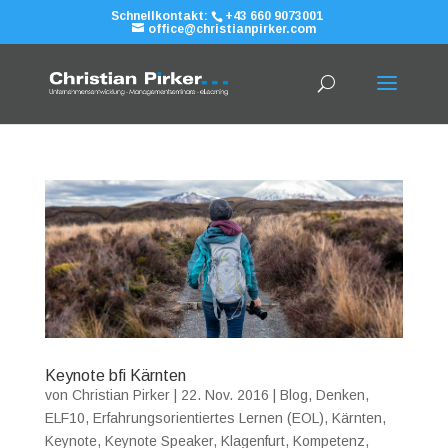
Schnellkontakt:
+43 660 9073001
office@christianpirker.com
Keynote bfi Kärnten
von
Christian Pirker
|
22. Nov. 2016
|
Blog
,
Denken
,
ELF10
,
Erfahrungsorientiertes Lernen (EOL)
,
Kärnten
,
Keynote
,
Keynote Speaker
,
Klagenfurt
,
Kompetenz
,