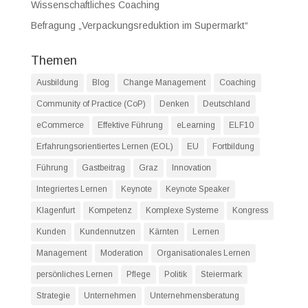
Wissenschaftliches Coaching
Befragung „Verpackungsreduktion im Supermarkt“
Themen
Ausbildung
Blog
Change Management
Coaching
Community of Practice (CoP)
Denken
Deutschland
eCommerce
Effektive Führung
eLearning
ELF10
Erfahrungsorientiertes Lernen (EOL)
EU
Fortbildung
Führung
Gastbeitrag
Graz
Innovation
Integriertes Lernen
Keynote
Keynote Speaker
Klagenfurt
Kompetenz
Komplexe Systeme
Kongress
Kunden
Kundennutzen
Kärnten
Lernen
Management
Moderation
Organisationales Lernen
persönliches Lernen
Pflege
Politik
Steiermark
Strategie
Unternehmen
Unternehmensberatung