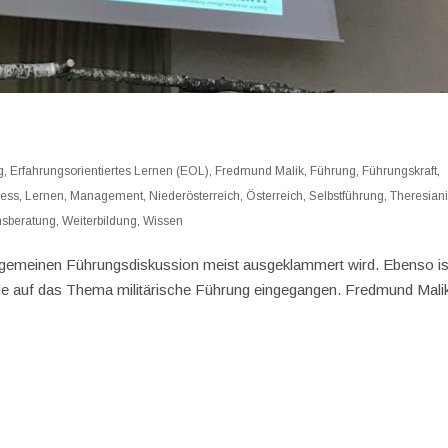
g
,
Erfahrungsorientiertes Lernen (EOL)
,
Fredmund Malik
,
Führung
,
Führungskraft
,
ess
,
Lernen
,
Management
,
Niederösterreich
,
Österreich
,
Selbstführung
,
Theresian
sberatung
,
Weiterbildung
,
Wissen
allgemeinen Führungsdiskussion meist ausgeklammert wird. Ebenso is
nie auf das Thema militärische Führung eingegangen. Fredmund Malik