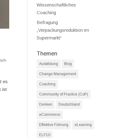
Wissenschaftliches
Coaching
Befragung
„Verpackungsreduktion im
Supermarkt“
Themen
isch-
Ausbildung
Blog
Change Management
t es
Coaching
 ist
Community of Practice (CoP)
Denken
Deutschland
eCommerce
Effektive Führung
eLearning
ELF10