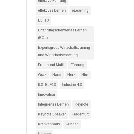
effektive Führung
effektives Lernen
eLearning
ELF10
Erfahrungsorientiertes Lernen
(EOL)
Expertsgroup Wirtschaftstraining
und Wirtschaftscoaching
Fredmund Malik
Führung
Graz
Hand
Herz
Hirn
IL3=ELF10
Industrie 4.0
Innovation
Integriertes Lernen
Keynote
Keynote Speaker
Klagenfurt
Krankenhaus
Kunden