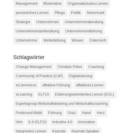
Management
Moderation
Organisationales Lernen
persönliches Lernen
Pflege
Politik
Steiermark
Strategie
Unternehmen
Unternehmensberatung
Unternehmensentwicklung
Unternehmensführung
Unternehmer
Weiterbildung
Wissen
Österreich
Schlagwörter
Change Management
Christian Pirker
Coaching
Community of Practice (CoP)
Digitalisierung
eCommerce
effektive Führung
effektives Lernen
eLearning
ELF10
Erfahrungsorientiertes Lernen (EOL)
Expertsgroup Wirtschaftstraining und Wirtschaftscoaching
Fredmund Malik
Führung
Graz
Hand
Herz
Hirn
IL3=ELF10
Industrie 4.0
Innovation
Integriertes Lernen
Keynote
Keynote Speaker