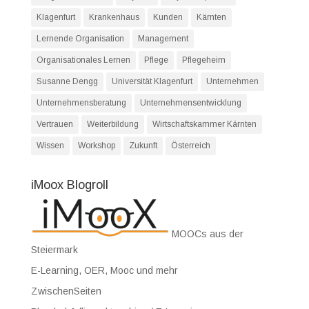
Klagenfurt
Krankenhaus
Kunden
Kärnten
Lernende Organisation
Management
Organisationales Lernen
Pflege
Pflegeheim
Susanne Dengg
Universität Klagenfurt
Unternehmen
Unternehmensberatung
Unternehmensentwicklung
Vertrauen
Weiterbildung
Wirtschaftskammer Kärnten
Wissen
Workshop
Zukunft
Österreich
iMoox Blogroll
MOOCs aus der
Steiermark
E-Learning, OER, Mooc und mehr
ZwischenSeiten