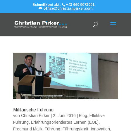
Schnellkontakt:
+43 660 9073001
office@christianpirker.com
Militärische Führung
von
Christian Pirker
|
2. Juni 2016
|
Blog
,
Effektive
Führung
,
Erfahrungsorientiertes Lernen (EOL)
,
Fredmund Malik
,
Führung
,
Führungskraft
,
Innovation
,