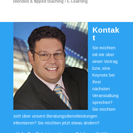
Blended & flipped teaching / E-Learning
Kontak
t
Sie möchten
mit mir über
einen Vortrag
bzw. eine
Keynote bei
Ihrer
nächsten
Veranstaltung
sprechen?
Sie möchten
sich über unsere Beratungsdienstleistungen
informieren? Sie möchten jetzt etwas ändern?