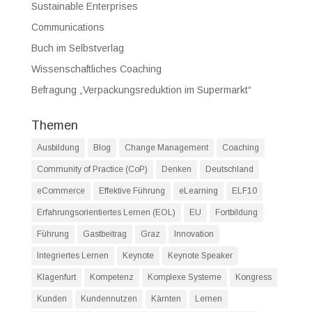
Sustainable Enterprises
Communications
Buch im Selbstverlag
Wissenschaftliches Coaching
Befragung „Verpackungsreduktion im Supermarkt“
Themen
Ausbildung
Blog
Change Management
Coaching
Community of Practice (CoP)
Denken
Deutschland
eCommerce
Effektive Führung
eLearning
ELF10
Erfahrungsorientiertes Lernen (EOL)
EU
Fortbildung
Führung
Gastbeitrag
Graz
Innovation
Integriertes Lernen
Keynote
Keynote Speaker
Klagenfurt
Kompetenz
Komplexe Systeme
Kongress
Kunden
Kundennutzen
Kärnten
Lernen