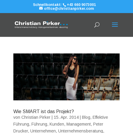
Schnellkontakt:
+43 660 9073001
office@christianpirker.com
Wie SMART ist das Projekt?
von
Christian Pirker
|
15. Apr. 2014
|
Blog
,
Effektive
Führung
,
Führung
,
Kunden
,
Management
,
Peter
Drucker
,
Unternehmen
,
Unternehmensberatung
,