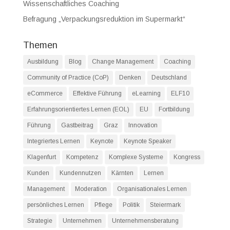
Wissenschaftliches Coaching
Befragung „Verpackungsreduktion im Supermarkt“
Themen
Ausbildung
Blog
Change Management
Coaching
Community of Practice (CoP)
Denken
Deutschland
eCommerce
Effektive Führung
eLearning
ELF10
Erfahrungsorientiertes Lernen (EOL)
EU
Fortbildung
Führung
Gastbeitrag
Graz
Innovation
Integriertes Lernen
Keynote
Keynote Speaker
Klagenfurt
Kompetenz
Komplexe Systeme
Kongress
Kunden
Kundennutzen
Kärnten
Lernen
Management
Moderation
Organisationales Lernen
persönliches Lernen
Pflege
Politik
Steiermark
Strategie
Unternehmen
Unternehmensberatung