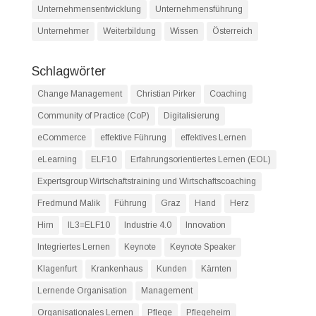
Unternehmensentwicklung
Unternehmensführung
Unternehmer
Weiterbildung
Wissen
Österreich
Schlagwörter
Change Management
Christian Pirker
Coaching
Community of Practice (CoP)
Digitalisierung
eCommerce
effektive Führung
effektives Lernen
eLearning
ELF10
Erfahrungsorientiertes Lernen (EOL)
Expertsgroup Wirtschaftstraining und Wirtschaftscoaching
Fredmund Malik
Führung
Graz
Hand
Herz
Hirn
IL3=ELF10
Industrie 4.0
Innovation
Integriertes Lernen
Keynote
Keynote Speaker
Klagenfurt
Krankenhaus
Kunden
Kärnten
Lernende Organisation
Management
Organisationales Lernen
Pflege
Pflegeheim