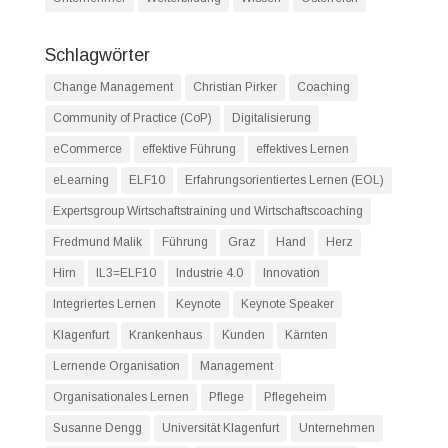
Schlagwörter
Change Management
Christian Pirker
Coaching
Community of Practice (CoP)
Digitalisierung
eCommerce
effektive Führung
effektives Lernen
eLearning
ELF10
Erfahrungsorientiertes Lernen (EOL)
Expertsgroup Wirtschaftstraining und Wirtschaftscoaching
Fredmund Malik
Führung
Graz
Hand
Herz
Hirn
IL3=ELF10
Industrie 4.0
Innovation
Integriertes Lernen
Keynote
Keynote Speaker
Klagenfurt
Krankenhaus
Kunden
Kärnten
Lernende Organisation
Management
Organisationales Lernen
Pflege
Pflegeheim
Susanne Dengg
Universität Klagenfurt
Unternehmen