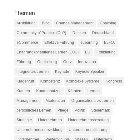
Themen
Ausbildung
Blog
Change Management
Coaching
Community of Practice (CoP)
Denken
Deutschland
eCommerce
Effektive Führung
eLearning
ELF10
Erfahrungsorientiertes Lernen (EOL)
EU
Fortbildung
Führung
Gastbeitrag
Graz
Innovation
Integriertes Lernen
Keynote
Keynote Speaker
Klagenfurt
Kompetenz
Komplexe Systeme
Kongress
Kunden
Kundennutzen
Kärnten
Lernen
Management
Moderation
Organisationales Lernen
persönliches Lernen
Pflege
Politik
Steiermark
Strategie
Unternehmen
Unternehmensberatung
Unternehmensentwicklung
Unternehmensführung
Unternehmer
Weiterbildung
Wissen
Österreich