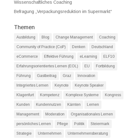
Wissenschaftliches Coaching
Befragung „Verpackungsreduktion im Supermarkt“
Themen
Ausbildung
Blog
Change Management
Coaching
Community of Practice (CoP)
Denken
Deutschland
eCommerce
Effektive Führung
eLearning
ELF10
Erfahrungsorientiertes Lernen (EOL)
EU
Fortbildung
Führung
Gastbeitrag
Graz
Innovation
Integriertes Lernen
Keynote
Keynote Speaker
Klagenfurt
Kompetenz
Komplexe Systeme
Kongress
Kunden
Kundennutzen
Kärnten
Lernen
Management
Moderation
Organisationales Lernen
persönliches Lernen
Pflege
Politik
Steiermark
Strategie
Unternehmen
Unternehmensberatung