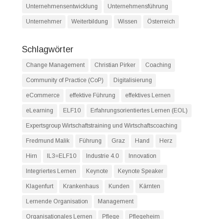
Unternehmensentwicklung
Unternehmensführung
Unternehmer
Weiterbildung
Wissen
Österreich
Schlagwörter
Change Management
Christian Pirker
Coaching
Community of Practice (CoP)
Digitalisierung
eCommerce
effektive Führung
effektives Lernen
eLearning
ELF10
Erfahrungsorientiertes Lernen (EOL)
Expertsgroup Wirtschaftstraining und Wirtschaftscoaching
Fredmund Malik
Führung
Graz
Hand
Herz
Hirn
IL3=ELF10
Industrie 4.0
Innovation
Integriertes Lernen
Keynote
Keynote Speaker
Klagenfurt
Krankenhaus
Kunden
Kärnten
Lernende Organisation
Management
Organisationales Lernen
Pflege
Pflegeheim