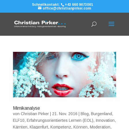
Schnellkontakt:
+43 660 9073001
office@christianpirker.com
Mimikanalyse
von
Christian Pirker
|
21. Nov. 2016
|
Blog
,
Burgenland
,
ELF10
,
Erfahrungsorientiertes Lernen (EOL)
,
Innovation
,
Kärnten
,
Klagenfurt
,
Kompetenz
,
Können
,
Moderation
,