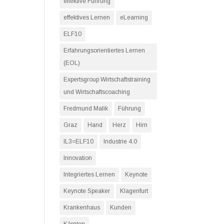
effektive Führung
effektives Lernen
eLearning
ELF10
Erfahrungsorientiertes Lernen
(EOL)
Expertsgroup Wirtschaftstraining
und Wirtschaftscoaching
Fredmund Malik
Führung
Graz
Hand
Herz
Hirn
IL3=ELF10
Industrie 4.0
Innovation
Integriertes Lernen
Keynote
Keynote Speaker
Klagenfurt
Krankenhaus
Kunden