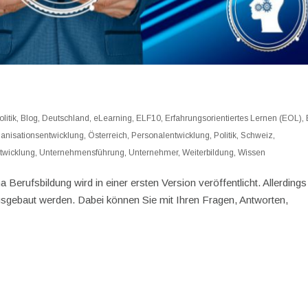
litik
,
Blog
,
Deutschland
,
eLearning
,
ELF10
,
Erfahrungsorientiertes Lernen (EOL)
,
anisationsentwicklung
,
Österreich
,
Personalentwicklung
,
Politik
,
Schweiz
,
twicklung
,
Unternehmensführung
,
Unternehmer
,
Weiterbildung
,
Wissen
erufsbildung wird in einer ersten Version veröffentlicht. Allerdings 
ausgebaut werden. Dabei können Sie mit Ihren Fragen, Antworten,