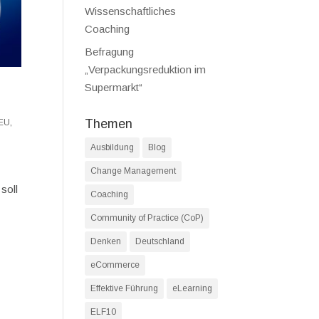
Wissenschaftliches
Coaching
Befragung
„Verpackungsreduktion im
Supermarkt“
Themen
EU
,
Ausbildung
Blog
Change Management
soll
Coaching
Community of Practice (CoP)
Denken
Deutschland
eCommerce
Effektive Führung
eLearning
ELF10