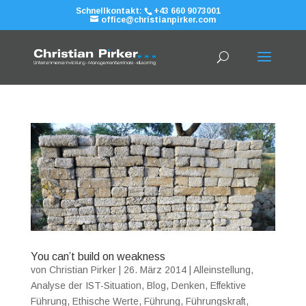
Schnellkontakt:
+43 660 9073001
office@christianpirker.com
You can’t build on weakness
von
Christian Pirker
|
26. März 2014
|
Alleinstellung
,
Analyse der IST-Situation
,
Blog
,
Denken
,
Effektive
Führung
,
Ethische Werte
,
Führung
,
Führungskraft
,