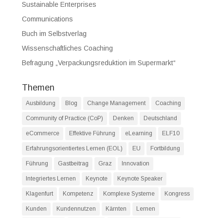
Sustainable Enterprises
Communications
Buch im Selbstverlag
Wissenschaftliches Coaching
Befragung „Verpackungsreduktion im Supermarkt“
Themen
Ausbildung
Blog
Change Management
Coaching
Community of Practice (CoP)
Denken
Deutschland
eCommerce
Effektive Führung
eLearning
ELF10
Erfahrungsorientiertes Lernen (EOL)
EU
Fortbildung
Führung
Gastbeitrag
Graz
Innovation
Integriertes Lernen
Keynote
Keynote Speaker
Klagenfurt
Kompetenz
Komplexe Systeme
Kongress
Kunden
Kundennutzen
Kärnten
Lernen