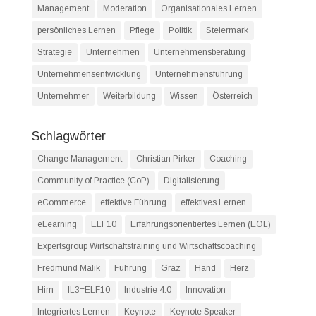
Management
Moderation
Organisationales Lernen
persönliches Lernen
Pflege
Politik
Steiermark
Strategie
Unternehmen
Unternehmensberatung
Unternehmensentwicklung
Unternehmensführung
Unternehmer
Weiterbildung
Wissen
Österreich
Schlagwörter
Change Management
Christian Pirker
Coaching
Community of Practice (CoP)
Digitalisierung
eCommerce
effektive Führung
effektives Lernen
eLearning
ELF10
Erfahrungsorientiertes Lernen (EOL)
Expertsgroup Wirtschaftstraining und Wirtschaftscoaching
Fredmund Malik
Führung
Graz
Hand
Herz
Hirn
IL3=ELF10
Industrie 4.0
Innovation
Integriertes Lernen
Keynote
Keynote Speaker