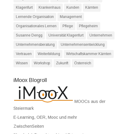
Klagenfurt
Krankenhaus
Kunden
Kärnten
Lernende Organisation
Management
Organisationales Lernen
Pflege
Pflegeheim
Susanne Dengg
Universität Klagenfurt
Unternehmen
Unternehmensberatung
Unternehmensentwicklung
Vertrauen
Weiterbildung
Wirtschaftskammer Kärnten
Wissen
Workshop
Zukunft
Österreich
iMoox Blogroll
MOOCs aus der
Steiermark
E-Learning, OER, Mooc und mehr
ZwischenSeiten