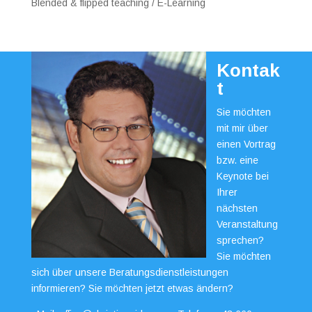
Blended & flipped teaching / E-Learning
Kontak
t
Sie möchten
mit mir über
einen Vortrag
bzw. eine
Keynote bei
Ihrer
nächsten
Veranstaltung
sprechen?
Sie möchten
sich über unsere Beratungsdienstleistungen
informieren? Sie möchten jetzt etwas ändern?