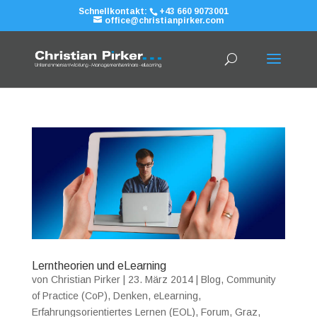
Schnellkontakt:
+43 660 9073001
office@christianpirker.com
Lerntheorien und eLearning
von
Christian Pirker
|
23. März 2014
|
Blog
,
Community
of Practice (CoP)
,
Denken
,
eLearning
,
Erfahrungsorientiertes Lernen (EOL)
,
Forum
,
Graz
,