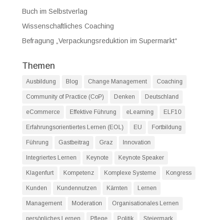
Buch im Selbstverlag
Wissenschaftliches Coaching
Befragung „Verpackungsreduktion im Supermarkt“
Themen
Ausbildung
Blog
Change Management
Coaching
Community of Practice (CoP)
Denken
Deutschland
eCommerce
Effektive Führung
eLearning
ELF10
Erfahrungsorientiertes Lernen (EOL)
EU
Fortbildung
Führung
Gastbeitrag
Graz
Innovation
Integriertes Lernen
Keynote
Keynote Speaker
Klagenfurt
Kompetenz
Komplexe Systeme
Kongress
Kunden
Kundennutzen
Kärnten
Lernen
Management
Moderation
Organisationales Lernen
persönliches Lernen
Pflege
Politik
Steiermark