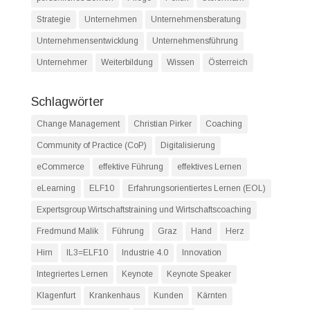
Strategie
Unternehmen
Unternehmensberatung
Unternehmensentwicklung
Unternehmensführung
Unternehmer
Weiterbildung
Wissen
Österreich
Schlagwörter
Change Management
Christian Pirker
Coaching
Community of Practice (CoP)
Digitalisierung
eCommerce
effektive Führung
effektives Lernen
eLearning
ELF10
Erfahrungsorientiertes Lernen (EOL)
Expertsgroup Wirtschaftstraining und Wirtschaftscoaching
Fredmund Malik
Führung
Graz
Hand
Herz
Hirn
IL3=ELF10
Industrie 4.0
Innovation
Integriertes Lernen
Keynote
Keynote Speaker
Klagenfurt
Krankenhaus
Kunden
Kärnten