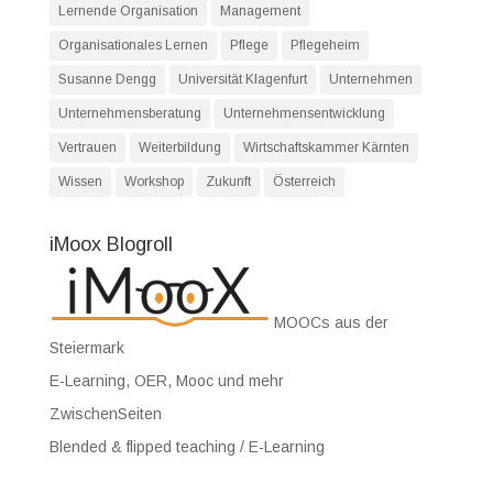
Lernende Organisation
Management
Organisationales Lernen
Pflege
Pflegeheim
Susanne Dengg
Universität Klagenfurt
Unternehmen
Unternehmensberatung
Unternehmensentwicklung
Vertrauen
Weiterbildung
Wirtschaftskammer Kärnten
Wissen
Workshop
Zukunft
Österreich
iMoox Blogroll
MOOCs aus der
Steiermark
E-Learning, OER, Mooc und mehr
ZwischenSeiten
Blended & flipped teaching / E-Learning