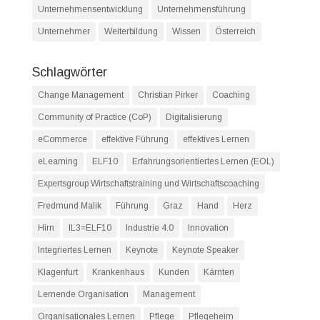
Unternehmensentwicklung
Unternehmensführung
Unternehmer
Weiterbildung
Wissen
Österreich
Schlagwörter
Change Management
Christian Pirker
Coaching
Community of Practice (CoP)
Digitalisierung
eCommerce
effektive Führung
effektives Lernen
eLearning
ELF10
Erfahrungsorientiertes Lernen (EOL)
Expertsgroup Wirtschaftstraining und Wirtschaftscoaching
Fredmund Malik
Führung
Graz
Hand
Herz
Hirn
IL3=ELF10
Industrie 4.0
Innovation
Integriertes Lernen
Keynote
Keynote Speaker
Klagenfurt
Krankenhaus
Kunden
Kärnten
Lernende Organisation
Management
Organisationales Lernen
Pflege
Pflegeheim