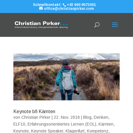
Schnellkontakt:
+43 660 9073001
office@christianpirker.com
Keynote bfi Kärnten
von
Christian Pirker
|
22. Nov. 2016
|
Blog
,
Denken
,
ELF10
,
Erfahrungsorientiertes Lernen (EOL)
,
Kärnten
,
Keynote
,
Keynote Speaker
,
Klagenfurt
,
Kompetenz
,