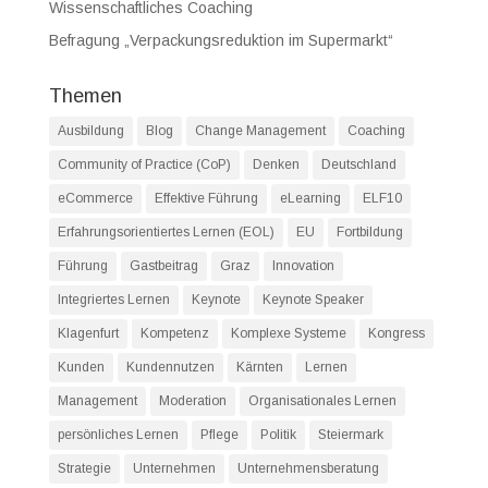
Wissenschaftliches Coaching
Befragung „Verpackungsreduktion im Supermarkt“
Themen
Ausbildung
Blog
Change Management
Coaching
Community of Practice (CoP)
Denken
Deutschland
eCommerce
Effektive Führung
eLearning
ELF10
Erfahrungsorientiertes Lernen (EOL)
EU
Fortbildung
Führung
Gastbeitrag
Graz
Innovation
Integriertes Lernen
Keynote
Keynote Speaker
Klagenfurt
Kompetenz
Komplexe Systeme
Kongress
Kunden
Kundennutzen
Kärnten
Lernen
Management
Moderation
Organisationales Lernen
persönliches Lernen
Pflege
Politik
Steiermark
Strategie
Unternehmen
Unternehmensberatung