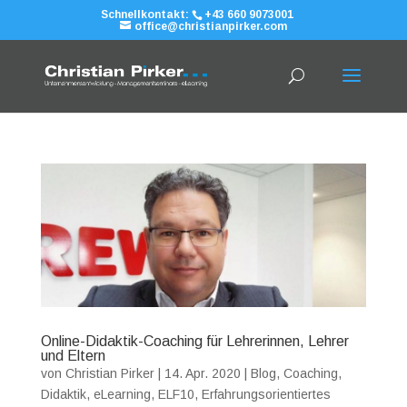
Schnellkontakt:
+43 660 9073001
office@christianpirker.com
Online-Didaktik-Coaching für Lehrerinnen, Lehrer
und Eltern
von
Christian Pirker
|
14. Apr. 2020
|
Blog
,
Coaching
,
Didaktik
,
eLearning
,
ELF10
,
Erfahrungsorientiertes