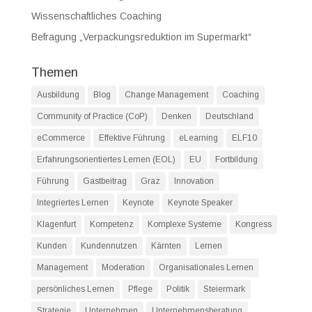
Wissenschaftliches Coaching
Befragung „Verpackungsreduktion im Supermarkt“
Themen
Ausbildung
Blog
Change Management
Coaching
Community of Practice (CoP)
Denken
Deutschland
eCommerce
Effektive Führung
eLearning
ELF10
Erfahrungsorientiertes Lernen (EOL)
EU
Fortbildung
Führung
Gastbeitrag
Graz
Innovation
Integriertes Lernen
Keynote
Keynote Speaker
Klagenfurt
Kompetenz
Komplexe Systeme
Kongress
Kunden
Kundennutzen
Kärnten
Lernen
Management
Moderation
Organisationales Lernen
persönliches Lernen
Pflege
Politik
Steiermark
Strategie
Unternehmen
Unternehmensberatung