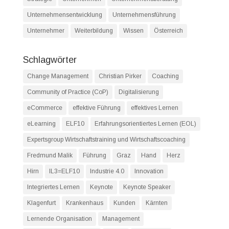
Unternehmensentwicklung
Unternehmensführung
Unternehmer
Weiterbildung
Wissen
Österreich
Schlagwörter
Change Management
Christian Pirker
Coaching
Community of Practice (CoP)
Digitalisierung
eCommerce
effektive Führung
effektives Lernen
eLearning
ELF10
Erfahrungsorientiertes Lernen (EOL)
Expertsgroup Wirtschaftstraining und Wirtschaftscoaching
Fredmund Malik
Führung
Graz
Hand
Herz
Hirn
IL3=ELF10
Industrie 4.0
Innovation
Integriertes Lernen
Keynote
Keynote Speaker
Klagenfurt
Krankenhaus
Kunden
Kärnten
Lernende Organisation
Management