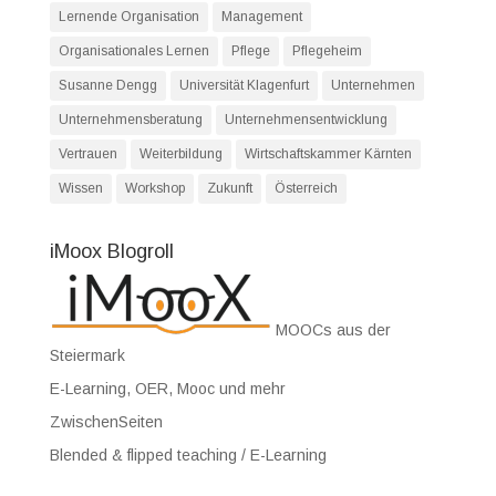
Lernende Organisation
Management
Organisationales Lernen
Pflege
Pflegeheim
Susanne Dengg
Universität Klagenfurt
Unternehmen
Unternehmensberatung
Unternehmensentwicklung
Vertrauen
Weiterbildung
Wirtschaftskammer Kärnten
Wissen
Workshop
Zukunft
Österreich
iMoox Blogroll
MOOCs aus der
Steiermark
E-Learning, OER, Mooc und mehr
ZwischenSeiten
Blended & flipped teaching / E-Learning