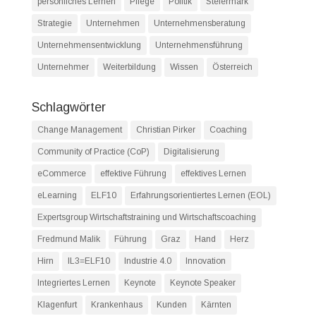
persönliches Lernen
Pflege
Politik
Steiermark
Strategie
Unternehmen
Unternehmensberatung
Unternehmensentwicklung
Unternehmensführung
Unternehmer
Weiterbildung
Wissen
Österreich
Schlagwörter
Change Management
Christian Pirker
Coaching
Community of Practice (CoP)
Digitalisierung
eCommerce
effektive Führung
effektives Lernen
eLearning
ELF10
Erfahrungsorientiertes Lernen (EOL)
Expertsgroup Wirtschaftstraining und Wirtschaftscoaching
Fredmund Malik
Führung
Graz
Hand
Herz
Hirn
IL3=ELF10
Industrie 4.0
Innovation
Integriertes Lernen
Keynote
Keynote Speaker
Klagenfurt
Krankenhaus
Kunden
Kärnten