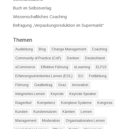
Buch im Selbstverlag
Wissenschaftliches Coaching
Befragung „Verpackungsreduktion im Supermarkt“
Themen
Ausbildung
Blog
Change Management
Coaching
Community of Practice (CoP)
Denken
Deutschland
eCommerce
Effektive Führung
eLearning
ELF10
Erfahrungsorientiertes Lernen (EOL)
EU
Fortbildung
Führung
Gastbeitrag
Graz
Innovation
Integriertes Lernen
Keynote
Keynote Speaker
Klagenfurt
Kompetenz
Komplexe Systeme
Kongress
Kunden
Kundennutzen
Kärnten
Lernen
Management
Moderation
Organisationales Lernen