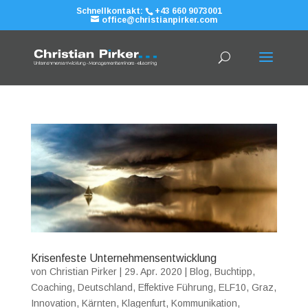
Schnellkontakt:
+43 660 9073001
office@christianpirker.com
Krisenfeste Unternehmensentwicklung
von
Christian Pirker
|
29. Apr. 2020
|
Blog
,
Buchtipp
,
Coaching
,
Deutschland
,
Effektive Führung
,
ELF10
,
Graz
,
Innovation
,
Kärnten
,
Klagenfurt
,
Kommunikation
,