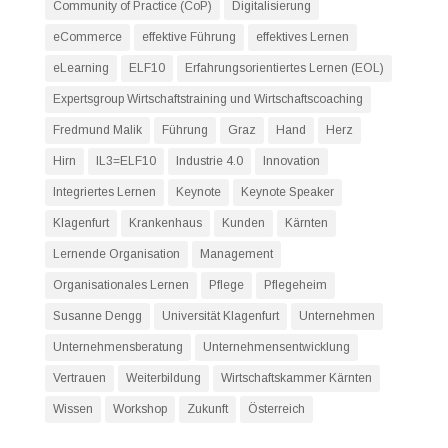
Community of Practice (CoP)
Digitalisierung
eCommerce
effektive Führung
effektives Lernen
eLearning
ELF10
Erfahrungsorientiertes Lernen (EOL)
Expertsgroup Wirtschaftstraining und Wirtschaftscoaching
Fredmund Malik
Führung
Graz
Hand
Herz
Hirn
IL3=ELF10
Industrie 4.0
Innovation
Integriertes Lernen
Keynote
Keynote Speaker
Klagenfurt
Krankenhaus
Kunden
Kärnten
Lernende Organisation
Management
Organisationales Lernen
Pflege
Pflegeheim
Susanne Dengg
Universität Klagenfurt
Unternehmen
Unternehmensberatung
Unternehmensentwicklung
Vertrauen
Weiterbildung
Wirtschaftskammer Kärnten
Wissen
Workshop
Zukunft
Österreich