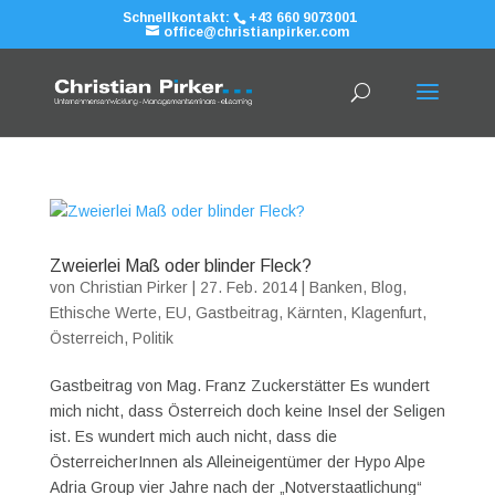
Schnellkontakt:
+43 660 9073001
office@christianpirker.com
Zweierlei Maß oder blinder Fleck?
von
Christian Pirker
|
27. Feb. 2014
|
Banken
,
Blog
,
Ethische Werte
,
EU
,
Gastbeitrag
,
Kärnten
,
Klagenfurt
,
Österreich
,
Politik
Gastbeitrag von Mag. Franz Zuckerstätter Es wundert
mich nicht, dass Österreich doch keine Insel der Seligen
ist. Es wundert mich auch nicht, dass die
ÖsterreicherInnen als Alleineigentümer der Hypo Alpe
Adria Group vier Jahre nach der „Notverstaatlichung“