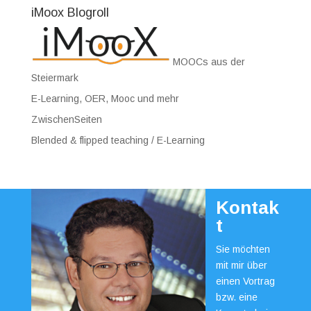
iMoox Blogroll
MOOCs aus der
Steiermark
E-Learning, OER, Mooc und mehr
ZwischenSeiten
Blended & flipped teaching / E-Learning
Kontak
t
Sie möchten
mit mir über
einen Vortrag
bzw. eine