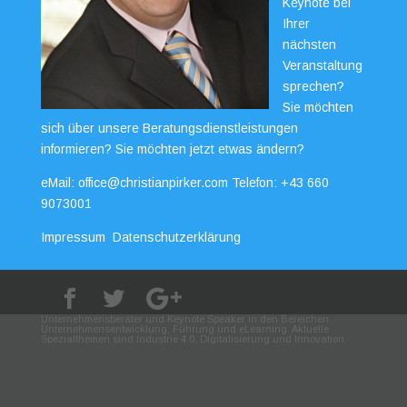
Keynote bei
Ihrer
nächsten
Veranstaltung
sprechen?
Sie möchten
sich über unsere Beratungsdienstleistungen
informieren? Sie möchten jetzt etwas ändern?
eMail:
office@christianpirker.com
Telefon:
+43 660
9073001
Impressum
Datenschutzerklärung
Unternehmensberater und Keynote Speaker in den Bereichen
Unternehmensentwicklung, Führung und eLearning. Aktuelle
Spezialthemen sind Industrie 4.0, Digitalisierung und Innovation.