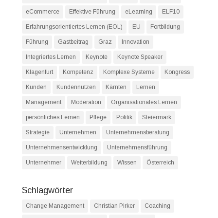
eCommerce
Effektive Führung
eLearning
ELF10
Erfahrungsorientiertes Lernen (EOL)
EU
Fortbildung
Führung
Gastbeitrag
Graz
Innovation
Integriertes Lernen
Keynote
Keynote Speaker
Klagenfurt
Kompetenz
Komplexe Systeme
Kongress
Kunden
Kundennutzen
Kärnten
Lernen
Management
Moderation
Organisationales Lernen
persönliches Lernen
Pflege
Politik
Steiermark
Strategie
Unternehmen
Unternehmensberatung
Unternehmensentwicklung
Unternehmensführung
Unternehmer
Weiterbildung
Wissen
Österreich
Schlagwörter
Change Management
Christian Pirker
Coaching