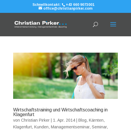
Schnellkontakt:
+43 660 9073001
office@christianpirker.com
Wirtschaftstraining und Wirtschaftscoaching in
Klagenfurt
von
Christian Pirker
|
1. Apr. 2014
|
Blog
,
Kärnten
,
Klagenfurt
,
Kunden
,
Managementseminar
,
Seminar
,