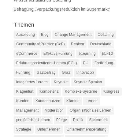
Befragung „Verpackungsreduktion im Supermarkt“
Themen
Ausbildung
Blog
Change Management
Coaching
Community of Practice (CoP)
Denken
Deutschland
eCommerce
Effektive Führung
eLearning
ELF10
Erfahrungsorientiertes Lernen (EOL)
EU
Fortbildung
Führung
Gastbeitrag
Graz
Innovation
Integriertes Lernen
Keynote
Keynote Speaker
Klagenfurt
Kompetenz
Komplexe Systeme
Kongress
Kunden
Kundennutzen
Kärnten
Lernen
Management
Moderation
Organisationales Lernen
persönliches Lernen
Pflege
Politik
Steiermark
Strategie
Unternehmen
Unternehmensberatung