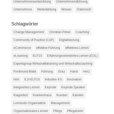
Unternehmensentwicklung
Unternehmensführung
Unternehmer
Weiterbildung
Wissen
Österreich
Schlagwörter
Change Management
Christian Pirker
Coaching
Community of Practice (CoP)
Digitalisierung
eCommerce
effektive Führung
effektives Lernen
eLearning
ELF10
Erfahrungsorientiertes Lernen (EOL)
Expertsgroup Wirtschaftstraining und Wirtschaftscoaching
Fredmund Malik
Führung
Graz
Hand
Herz
Hirn
IL3=ELF10
Industrie 4.0
Innovation
Integriertes Lernen
Keynote
Keynote Speaker
Klagenfurt
Krankenhaus
Kunden
Kärnten
Lernende Organisation
Management
Organisationales Lernen
Pflege
Pflegeheim