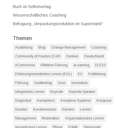
Buch im Selbstverlag
Wissenschaftliches Coaching
Befragung „Verpackungsreduktion im Supermarkt“
Themen
Ausbildung
Blog
Change Management
Coaching
Community of Practice (CoP)
Denken
Deutschland
eCommerce
Effektive Führung
eLearning
ELF10
Erfahrungsorientiertes Lernen (EOL)
EU
Fortbildung
Führung
Gastbeitrag
Graz
Innovation
Integriertes Lernen
Keynote
Keynote Speaker
Klagenfurt
Kompetenz
Komplexe Systeme
Kongress
Kunden
Kundennutzen
Kärnten
Lernen
Management
Moderation
Organisationales Lernen
persönliches Lernen
Pflege
Politik
Steiermark