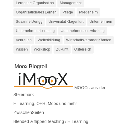
Lernende Organisation
Management
Organisationales Lernen
Pflege
Pflegeheim
Susanne Dengg
Universität Klagenfurt
Unternehmen
Unternehmensberatung
Unternehmensentwicklung
Vertrauen
Weiterbildung
Wirtschaftskammer Kärnten
Wissen
Workshop
Zukunft
Österreich
iMoox Blogroll
MOOCs aus der
Steiermark
E-Learning, OER, Mooc und mehr
ZwischenSeiten
Blended & flipped teaching / E-Learning