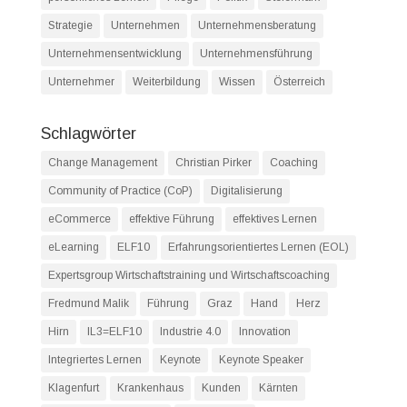
Strategie
Unternehmen
Unternehmensberatung
Unternehmensentwicklung
Unternehmensführung
Unternehmer
Weiterbildung
Wissen
Österreich
Schlagwörter
Change Management
Christian Pirker
Coaching
Community of Practice (CoP)
Digitalisierung
eCommerce
effektive Führung
effektives Lernen
eLearning
ELF10
Erfahrungsorientiertes Lernen (EOL)
Expertsgroup Wirtschaftstraining und Wirtschaftscoaching
Fredmund Malik
Führung
Graz
Hand
Herz
Hirn
IL3=ELF10
Industrie 4.0
Innovation
Integriertes Lernen
Keynote
Keynote Speaker
Klagenfurt
Krankenhaus
Kunden
Kärnten