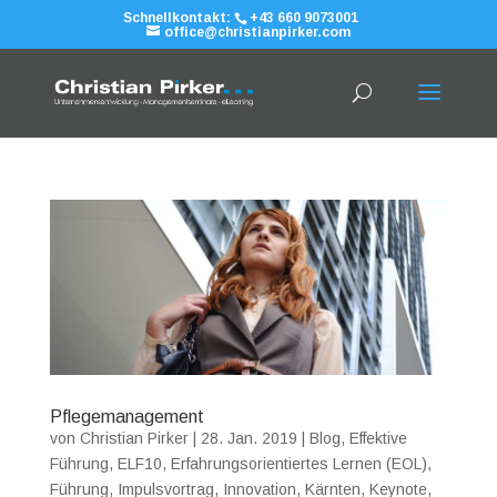
Schnellkontakt:
+43 660 9073001
office@christianpirker.com
Pflegemanagement
von
Christian Pirker
|
28. Jan. 2019
|
Blog
,
Effektive
Führung
,
ELF10
,
Erfahrungsorientiertes Lernen (EOL)
,
Führung
,
Impulsvortrag
,
Innovation
,
Kärnten
,
Keynote
,