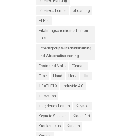
effektive Führung
effektives Lernen
eLearning
ELF10
Erfahrungsorientiertes Lernen
(EOL)
Expertsgroup Wirtschaftstraining
und Wirtschaftscoaching
Fredmund Malik
Führung
Graz
Hand
Herz
Hirn
IL3=ELF10
Industrie 4.0
Innovation
Integriertes Lernen
Keynote
Keynote Speaker
Klagenfurt
Krankenhaus
Kunden