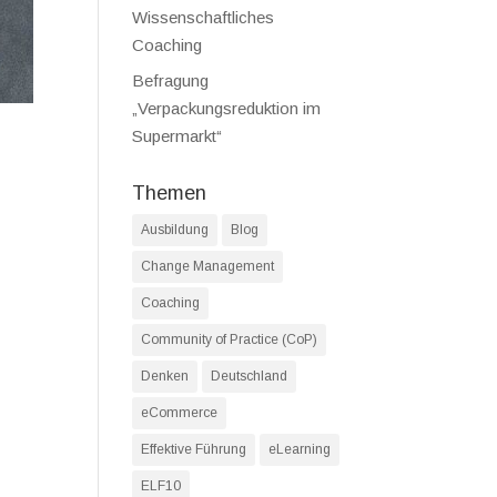
Wissenschaftliches
Coaching
Befragung
„Verpackungsreduktion im
Supermarkt“
Themen
Ausbildung
Blog
Change Management
Coaching
Community of Practice (CoP)
Denken
Deutschland
eCommerce
Effektive Führung
eLearning
ELF10