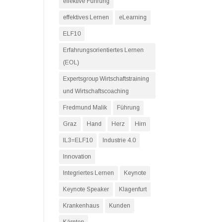
effektive Führung
effektives Lernen
eLearning
ELF10
Erfahrungsorientiertes Lernen
(EOL)
Expertsgroup Wirtschaftstraining
und Wirtschaftscoaching
Fredmund Malik
Führung
Graz
Hand
Herz
Hirn
IL3=ELF10
Industrie 4.0
Innovation
Integriertes Lernen
Keynote
Keynote Speaker
Klagenfurt
Krankenhaus
Kunden