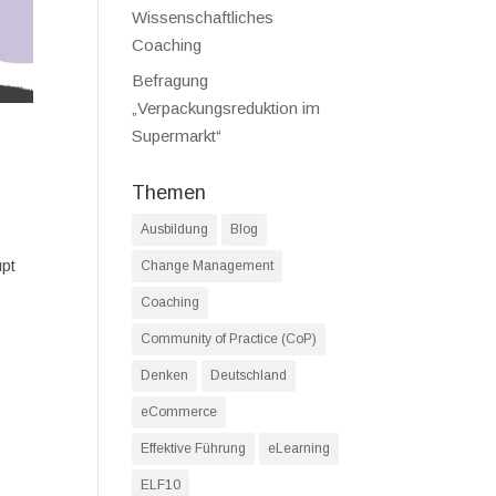
Wissenschaftliches
Coaching
Befragung
„Verpackungsreduktion im
Supermarkt“
Themen
Ausbildung
Blog
upt
Change Management
Coaching
Community of Practice (CoP)
Denken
Deutschland
eCommerce
Effektive Führung
eLearning
ELF10