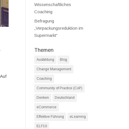
Wissenschaftliches
Coaching
Befragung
„Verpackungsreduktion im
Supermarkt“
,
Themen
,
Ausbildung
Blog
Change Management
 Auf
Coaching
Community of Practice (CoP)
Denken
Deutschland
eCommerce
Effektive Führung
eLearning
ELF10