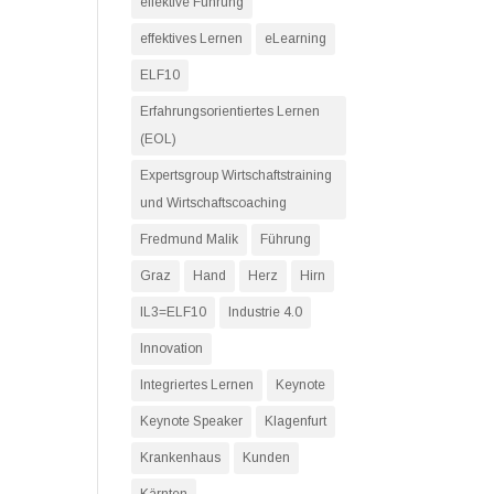
effektive Führung
effektives Lernen
eLearning
ELF10
Erfahrungsorientiertes Lernen
(EOL)
Expertsgroup Wirtschaftstraining
und Wirtschaftscoaching
Fredmund Malik
Führung
Graz
Hand
Herz
Hirn
IL3=ELF10
Industrie 4.0
Innovation
Integriertes Lernen
Keynote
Keynote Speaker
Klagenfurt
Krankenhaus
Kunden