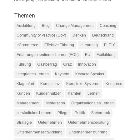
Themen
Ausbildung
Blog
Change Management
Coaching
Community of Practice (CoP)
Denken
Deutschland
eCommerce
Effektive Führung
eLearning
ELF10
Erfahrungsorientiertes Lernen (EOL)
EU
Fortbildung
Führung
Gastbeitrag
Graz
Innovation
Integriertes Lernen
Keynote
Keynote Speaker
Klagenfurt
Kompetenz
Komplexe Systeme
Kongress
Kunden
Kundennutzen
Kärnten
Lernen
Management
Moderation
Organisationales Lernen
persönliches Lernen
Pflege
Politik
Steiermark
Strategie
Unternehmen
Unternehmensberatung
Unternehmensentwicklung
Unternehmensführung