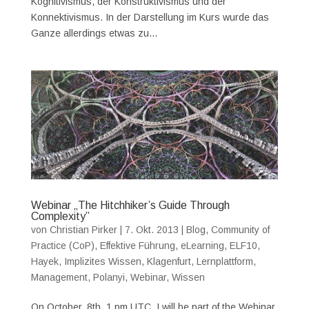
Kognitivismus, der Konstruktivismus und der
Konnektivismus. In der Darstellung im Kurs wurde das
Ganze allerdings etwas zu...
Webinar „The Hitchhiker’s Guide Through
Complexity”
von
Christian Pirker
|
7. Okt. 2013
|
Blog
,
Community of
Practice (CoP)
,
Effektive Führung
,
eLearning
,
ELF10
,
Hayek
,
Implizites Wissen
,
Klagenfurt
,
Lernplattform
,
Management
,
Polanyi
,
Webinar
,
Wissen
On October, 8th, 1 pm UTC, I will be part of the Webinar