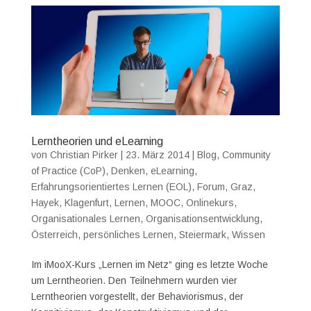
Lerntheorien und eLearning
von
Christian Pirker
|
23. März 2014
|
Blog
,
Community
of Practice (CoP)
,
Denken
,
eLearning
,
Erfahrungsorientiertes Lernen (EOL)
,
Forum
,
Graz
,
Hayek
,
Klagenfurt
,
Lernen
,
MOOC
,
Onlinekurs
,
Organisationales Lernen
,
Organisationsentwicklung
,
Österreich
,
persönliches Lernen
,
Steiermark
,
Wissen
Im iMooX-Kurs „Lernen im Netz“ ging es letzte Woche
um Lerntheorien. Den Teilnehmern wurden vier
Lerntheorien vorgestellt, der Behaviorismus, der