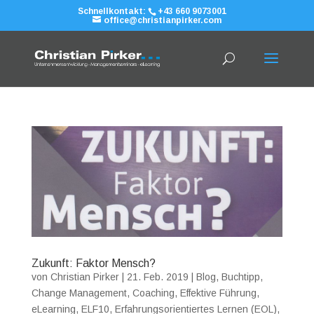
Schnellkontakt:
+43 660 9073001
office@christianpirker.com
Zukunft: Faktor Mensch?
von
Christian Pirker
|
21. Feb. 2019
|
Blog
,
Buchtipp
,
Change Management
,
Coaching
,
Effektive Führung
,
eLearning
,
ELF10
,
Erfahrungsorientiertes Lernen (EOL)
,