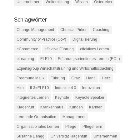
Unternehmer
Weiterbildung
Wissen
Österreich
Schlagwörter
Change Management
Christian Pirker
Coaching
Community of Practice (CoP)
Digitalisierung
eCommerce
effektive Führung
effektives Lernen
eLearning
ELF10
Erfahrungsorientiertes Lernen (EOL)
Expertsgroup Wirtschaftstraining und Wirtschaftscoaching
Fredmund Malik
Führung
Graz
Hand
Herz
Hirn
IL3=ELF10
Industrie 4.0
Innovation
Integriertes Lernen
Keynote
Keynote Speaker
Klagenfurt
Krankenhaus
Kunden
Kärnten
Lernende Organisation
Management
Organisationales Lernen
Pflege
Pflegeheim
Susanne Dengg
Universität Klagenfurt
Unternehmen