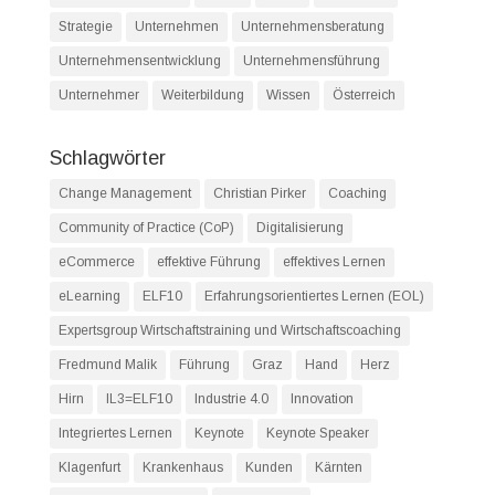
Strategie
Unternehmen
Unternehmensberatung
Unternehmensentwicklung
Unternehmensführung
Unternehmer
Weiterbildung
Wissen
Österreich
Schlagwörter
Change Management
Christian Pirker
Coaching
Community of Practice (CoP)
Digitalisierung
eCommerce
effektive Führung
effektives Lernen
eLearning
ELF10
Erfahrungsorientiertes Lernen (EOL)
Expertsgroup Wirtschaftstraining und Wirtschaftscoaching
Fredmund Malik
Führung
Graz
Hand
Herz
Hirn
IL3=ELF10
Industrie 4.0
Innovation
Integriertes Lernen
Keynote
Keynote Speaker
Klagenfurt
Krankenhaus
Kunden
Kärnten