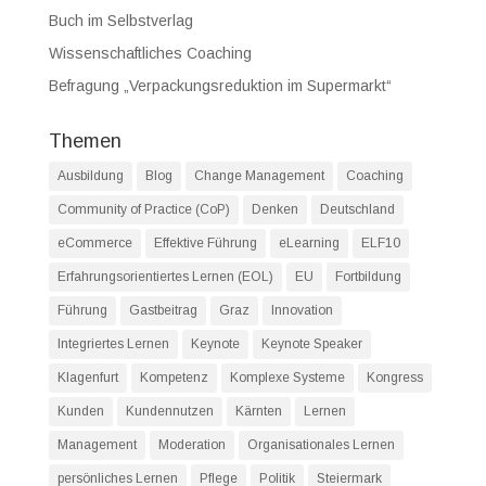
Buch im Selbstverlag
Wissenschaftliches Coaching
Befragung „Verpackungsreduktion im Supermarkt“
Themen
Ausbildung
Blog
Change Management
Coaching
Community of Practice (CoP)
Denken
Deutschland
eCommerce
Effektive Führung
eLearning
ELF10
Erfahrungsorientiertes Lernen (EOL)
EU
Fortbildung
Führung
Gastbeitrag
Graz
Innovation
Integriertes Lernen
Keynote
Keynote Speaker
Klagenfurt
Kompetenz
Komplexe Systeme
Kongress
Kunden
Kundennutzen
Kärnten
Lernen
Management
Moderation
Organisationales Lernen
persönliches Lernen
Pflege
Politik
Steiermark