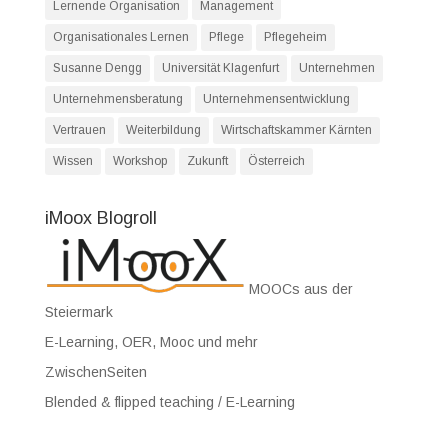
Lernende Organisation
Management
Organisationales Lernen
Pflege
Pflegeheim
Susanne Dengg
Universität Klagenfurt
Unternehmen
Unternehmensberatung
Unternehmensentwicklung
Vertrauen
Weiterbildung
Wirtschaftskammer Kärnten
Wissen
Workshop
Zukunft
Österreich
iMoox Blogroll
MOOCs aus der
Steiermark
E-Learning, OER, Mooc und mehr
ZwischenSeiten
Blended & flipped teaching / E-Learning