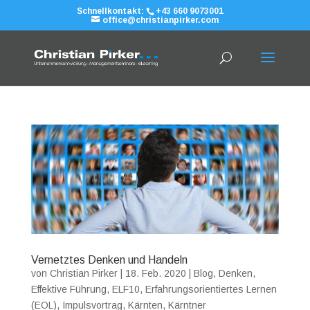
Schnellkontakt:
+43 660 9073001
office@christianpirker.com
Vernetztes Denken und Handeln
von
Christian Pirker
|
18. Feb. 2020
|
Blog
,
Denken
,
Effektive Führung
,
ELF10
,
Erfahrungsorientiertes Lernen
(EOL)
,
Impulsvortrag
,
Kärnten
,
Kärntner