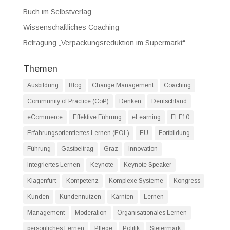
Buch im Selbstverlag
Wissenschaftliches Coaching
Befragung „Verpackungsreduktion im Supermarkt“
Themen
Ausbildung
Blog
Change Management
Coaching
Community of Practice (CoP)
Denken
Deutschland
eCommerce
Effektive Führung
eLearning
ELF10
Erfahrungsorientiertes Lernen (EOL)
EU
Fortbildung
Führung
Gastbeitrag
Graz
Innovation
Integriertes Lernen
Keynote
Keynote Speaker
Klagenfurt
Kompetenz
Komplexe Systeme
Kongress
Kunden
Kundennutzen
Kärnten
Lernen
Management
Moderation
Organisationales Lernen
persönliches Lernen
Pflege
Politik
Steiermark