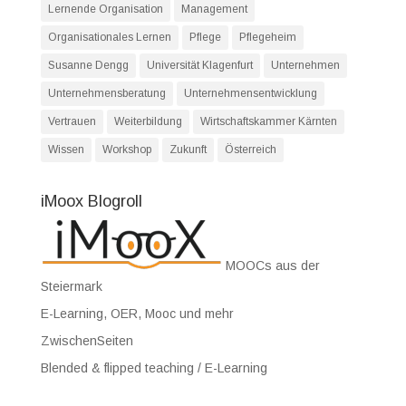
Lernende Organisation
Management
Organisationales Lernen
Pflege
Pflegeheim
Susanne Dengg
Universität Klagenfurt
Unternehmen
Unternehmensberatung
Unternehmensentwicklung
Vertrauen
Weiterbildung
Wirtschaftskammer Kärnten
Wissen
Workshop
Zukunft
Österreich
iMoox Blogroll
MOOCs aus der
Steiermark
E-Learning, OER, Mooc und mehr
ZwischenSeiten
Blended & flipped teaching / E-Learning