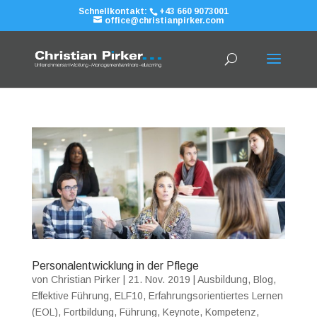
Schnellkontakt:
+43 660 9073001
office@christianpirker.com
Personalentwicklung in der Pflege
von
Christian Pirker
|
21. Nov. 2019
|
Ausbildung
,
Blog
,
Effektive Führung
,
ELF10
,
Erfahrungsorientiertes Lernen
(EOL)
,
Fortbildung
,
Führung
,
Keynote
,
Kompetenz
,