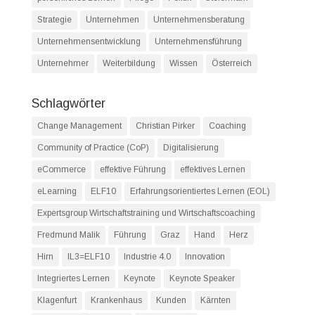
Strategie
Unternehmen
Unternehmensberatung
Unternehmensentwicklung
Unternehmensführung
Unternehmer
Weiterbildung
Wissen
Österreich
Schlagwörter
Change Management
Christian Pirker
Coaching
Community of Practice (CoP)
Digitalisierung
eCommerce
effektive Führung
effektives Lernen
eLearning
ELF10
Erfahrungsorientiertes Lernen (EOL)
Expertsgroup Wirtschaftstraining und Wirtschaftscoaching
Fredmund Malik
Führung
Graz
Hand
Herz
Hirn
IL3=ELF10
Industrie 4.0
Innovation
Integriertes Lernen
Keynote
Keynote Speaker
Klagenfurt
Krankenhaus
Kunden
Kärnten