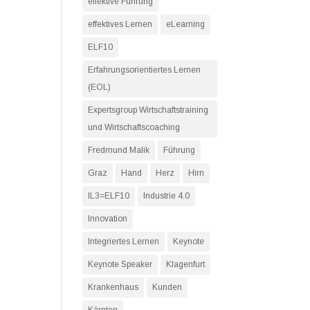
effektive Führung
effektives Lernen
eLearning
ELF10
Erfahrungsorientiertes Lernen
(EOL)
Expertsgroup Wirtschaftstraining
und Wirtschaftscoaching
Fredmund Malik
Führung
Graz
Hand
Herz
Hirn
IL3=ELF10
Industrie 4.0
Innovation
Integriertes Lernen
Keynote
Keynote Speaker
Klagenfurt
Krankenhaus
Kunden