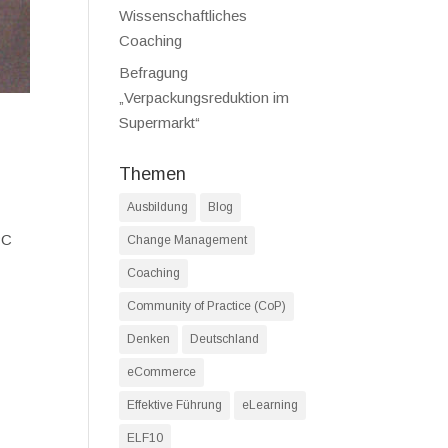
Wissenschaftliches
Coaching
Befragung
„Verpackungsreduktion im
Supermarkt“
Themen
Ausbildung
Blog
PC
Change Management
Coaching
Community of Practice (CoP)
Denken
Deutschland
eCommerce
Effektive Führung
eLearning
ELF10