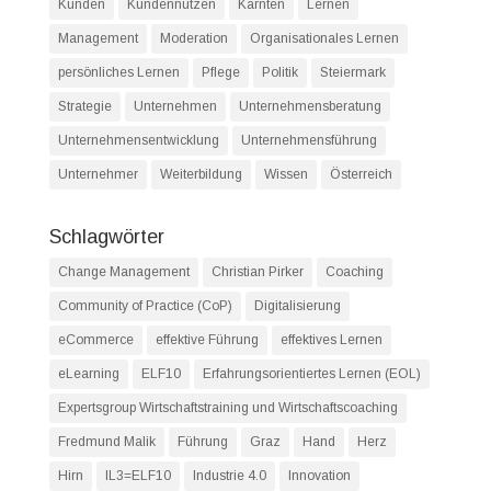
Kunden
Kundennutzen
Kärnten
Lernen
Management
Moderation
Organisationales Lernen
persönliches Lernen
Pflege
Politik
Steiermark
Strategie
Unternehmen
Unternehmensberatung
Unternehmensentwicklung
Unternehmensführung
Unternehmer
Weiterbildung
Wissen
Österreich
Schlagwörter
Change Management
Christian Pirker
Coaching
Community of Practice (CoP)
Digitalisierung
eCommerce
effektive Führung
effektives Lernen
eLearning
ELF10
Erfahrungsorientiertes Lernen (EOL)
Expertsgroup Wirtschaftstraining und Wirtschaftscoaching
Fredmund Malik
Führung
Graz
Hand
Herz
Hirn
IL3=ELF10
Industrie 4.0
Innovation