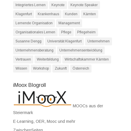
Integriertes Lernen
Keynote
Keynote Speaker
Klagenfurt
Krankenhaus
Kunden
Kärnten
Lernende Organisation
Management
Organisationales Lernen
Pflege
Pflegeheim
Susanne Dengg
Universität Klagenfurt
Unternehmen
Unternehmensberatung
Unternehmensentwicklung
Vertrauen
Weiterbildung
Wirtschaftskammer Kärnten
Wissen
Workshop
Zukunft
Österreich
iMoox Blogroll
MOOCs aus der
Steiermark
E-Learning, OER, Mooc und mehr
ZwischenSeiten