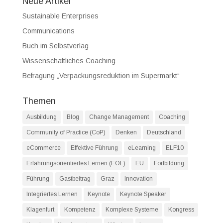
Neue Artikel
Sustainable Enterprises
Communications
Buch im Selbstverlag
Wissenschaftliches Coaching
Befragung „Verpackungsreduktion im Supermarkt“
Themen
Ausbildung
Blog
Change Management
Coaching
Community of Practice (CoP)
Denken
Deutschland
eCommerce
Effektive Führung
eLearning
ELF10
Erfahrungsorientiertes Lernen (EOL)
EU
Fortbildung
Führung
Gastbeitrag
Graz
Innovation
Integriertes Lernen
Keynote
Keynote Speaker
Klagenfurt
Kompetenz
Komplexe Systeme
Kongress