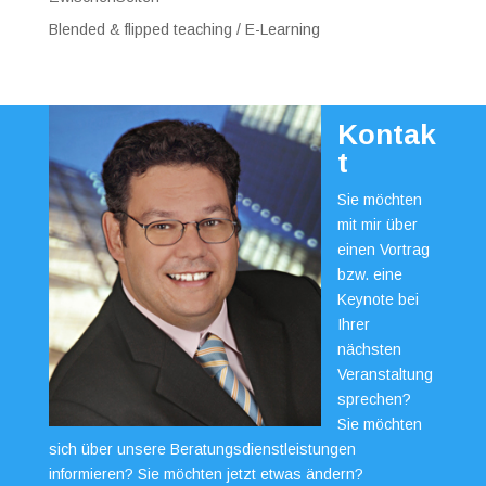
Blended & flipped teaching / E-Learning
Kontak
t
Sie möchten
mit mir über
einen Vortrag
bzw. eine
Keynote bei
Ihrer
nächsten
Veranstaltung
sprechen?
Sie möchten
sich über unsere Beratungsdienstleistungen
informieren? Sie möchten jetzt etwas ändern?