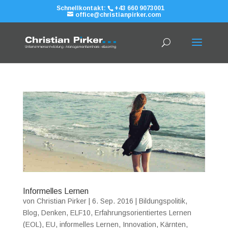
Schnellkontakt:
+43 660 9073001
office@christianpirker.com
Informelles Lernen
von
Christian Pirker
|
6. Sep. 2016
|
Bildungspolitik
,
Blog
,
Denken
,
ELF10
,
Erfahrungsorientiertes Lernen
(EOL)
,
EU
,
informelles Lernen
,
Innovation
,
Kärnten
,