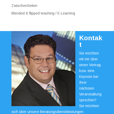
ZwischenSeiten
Blended & flipped teaching / E-Learning
Kontak
t
Sie möchten
mit mir über
einen Vortrag
bzw. eine
Keynote bei
Ihrer
nächsten
Veranstaltung
sprechen?
Sie möchten
sich über unsere Beratungsdienstleistungen