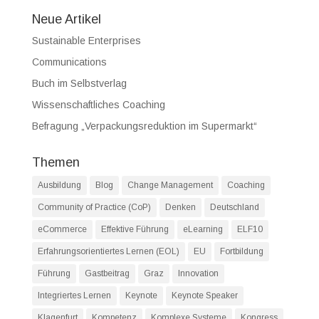
Neue Artikel
Sustainable Enterprises
Communications
Buch im Selbstverlag
Wissenschaftliches Coaching
Befragung „Verpackungsreduktion im Supermarkt“
Themen
Ausbildung
Blog
Change Management
Coaching
Community of Practice (CoP)
Denken
Deutschland
eCommerce
Effektive Führung
eLearning
ELF10
Erfahrungsorientiertes Lernen (EOL)
EU
Fortbildung
Führung
Gastbeitrag
Graz
Innovation
Integriertes Lernen
Keynote
Keynote Speaker
Klagenfurt
Kompetenz
Komplexe Systeme
Kongress