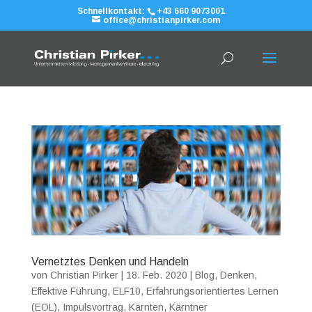
Schnellkontakt:
+43 660 9073001
office@christianpirker.com
Vernetztes Denken und Handeln
von
Christian Pirker
|
18. Feb. 2020
|
Blog
,
Denken
,
Effektive Führung
,
ELF10
,
Erfahrungsorientiertes Lernen
(EOL)
,
Impulsvortrag
,
Kärnten
,
Kärntner