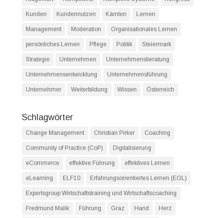
Kunden
Kundennutzen
Kärnten
Lernen
Management
Moderation
Organisationales Lernen
persönliches Lernen
Pflege
Politik
Steiermark
Strategie
Unternehmen
Unternehmensberatung
Unternehmensentwicklung
Unternehmensführung
Unternehmer
Weiterbildung
Wissen
Österreich
Schlagwörter
Change Management
Christian Pirker
Coaching
Community of Practice (CoP)
Digitalisierung
eCommerce
effektive Führung
effektives Lernen
eLearning
ELF10
Erfahrungsorientiertes Lernen (EOL)
Expertsgroup Wirtschaftstraining und Wirtschaftscoaching
Fredmund Malik
Führung
Graz
Hand
Herz