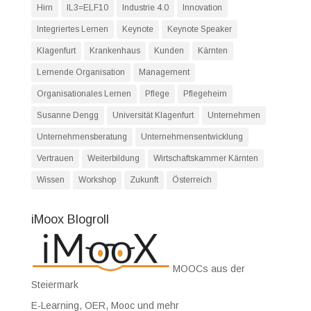
Hirn
IL3=ELF10
Industrie 4.0
Innovation
Integriertes Lernen
Keynote
Keynote Speaker
Klagenfurt
Krankenhaus
Kunden
Kärnten
Lernende Organisation
Management
Organisationales Lernen
Pflege
Pflegeheim
Susanne Dengg
Universität Klagenfurt
Unternehmen
Unternehmensberatung
Unternehmensentwicklung
Vertrauen
Weiterbildung
Wirtschaftskammer Kärnten
Wissen
Workshop
Zukunft
Österreich
iMoox Blogroll
MOOCs aus der
Steiermark
E-Learning, OER, Mooc und mehr