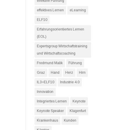
effektive Führung
effektives Lernen
eLearning
ELF10
Erfahrungsorientiertes Lernen
(EOL)
Expertsgroup Wirtschaftstraining
und Wirtschaftscoaching
Fredmund Malik
Führung
Graz
Hand
Herz
Hirn
IL3=ELF10
Industrie 4.0
Innovation
Integriertes Lernen
Keynote
Keynote Speaker
Klagenfurt
Krankenhaus
Kunden