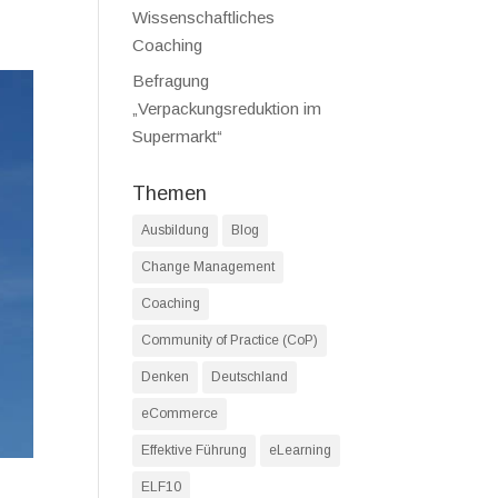
Wissenschaftliches
Coaching
Befragung
„Verpackungsreduktion im
Supermarkt“
Themen
Ausbildung
Blog
Change Management
Coaching
Community of Practice (CoP)
Denken
Deutschland
eCommerce
Effektive Führung
eLearning
ELF10