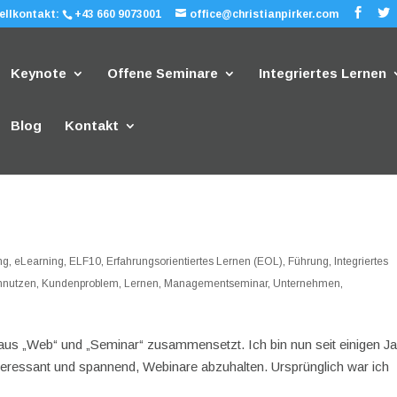
ellkontakt:
+43 660 9073001
office@christianpirker.com
Keynote
Offene Seminare
Integriertes Lernen
Blog
Kontakt
ng
,
eLearning
,
ELF10
,
Erfahrungsorientiertes Lernen (EOL)
,
Führung
,
Integriertes
nnutzen
,
Kundenproblem
,
Lernen
,
Managementseminar
,
Unternehmen
,
h aus „Web“ und „Seminar“ zusammensetzt. Ich bin nun seit einigen J
interessant und spannend, Webinare abzuhalten. Ursprünglich war ich