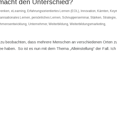
 macht den Unterschied?
Denken
,
eLearning
,
Erfahrungsorientiertes Lernen (EOL)
,
Innovation
,
Kärnten
,
Keyn
anisationales Lernen
,
persönliches Lernen
,
Schnupperseminar
,
Stärken
,
Strategie
,
ehmensentwicklung
,
Unternehmer
,
Weiterbildung
,
Weiterbildungsmarketing
,
ssant zu beobachten, dass mehrere Menschen an verschiedenen Orten z
ee haben. So ist es nun mit dem Thema „Alleinstellung“ der Fall. Ich