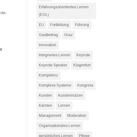
Erfahrungsorientiertes Lernen
ote
,
(EOL)
EU
Fortbildung
Führung
Gastbeitrag
Graz
Innovation
ur
Integriertes Lernen
Keynote
Keynote Speaker
Klagenfurt
Kompetenz
Komplexe Systeme
Kongress
Kunden
Kundennutzen
Kärnten
Lernen
Management
Moderation
Organisationales Lernen
persönliches Lernen
Pflege