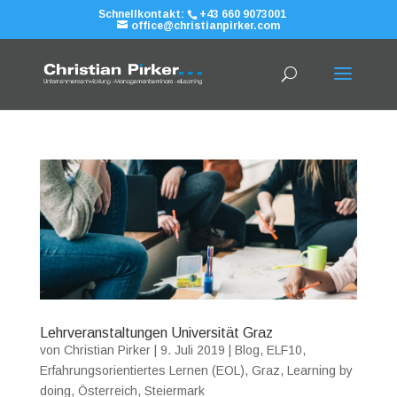
Schnellkontakt:
+43 660 9073001
office@christianpirker.com
Lehrveranstaltungen Universität Graz
von
Christian Pirker
|
9. Juli 2019
|
Blog
,
ELF10
,
Erfahrungsorientiertes Lernen (EOL)
,
Graz
,
Learning by
doing
,
Österreich
,
Steiermark