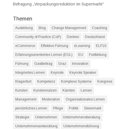
Befragung „Verpackungsreduktion im Supermarkt“
Themen
Ausbildung
Blog
Change Management
Coaching
Community of Practice (CoP)
Denken
Deutschland
eCommerce
Effektive Führung
eLearning
ELF10
Erfahrungsorientiertes Lernen (EOL)
EU
Fortbildung
Führung
Gastbeitrag
Graz
Innovation
Integriertes Lernen
Keynote
Keynote Speaker
Klagenfurt
Kompetenz
Komplexe Systeme
Kongress
Kunden
Kundennutzen
Kärnten
Lernen
Management
Moderation
Organisationales Lernen
persönliches Lernen
Pflege
Politik
Steiermark
Strategie
Unternehmen
Unternehmensberatung
Unternehmensentwicklung
Unternehmensführung