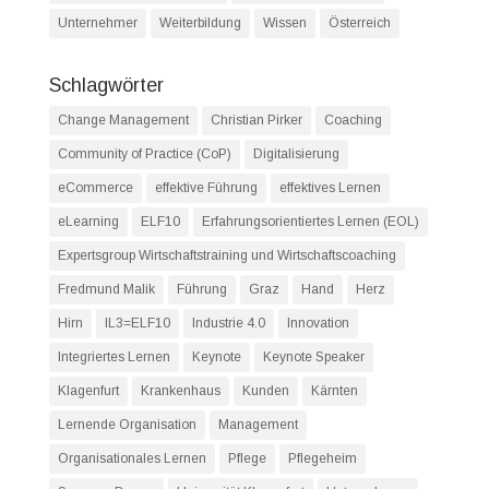
Unternehmer
Weiterbildung
Wissen
Österreich
Schlagwörter
Change Management
Christian Pirker
Coaching
Community of Practice (CoP)
Digitalisierung
eCommerce
effektive Führung
effektives Lernen
eLearning
ELF10
Erfahrungsorientiertes Lernen (EOL)
Expertsgroup Wirtschaftstraining und Wirtschaftscoaching
Fredmund Malik
Führung
Graz
Hand
Herz
Hirn
IL3=ELF10
Industrie 4.0
Innovation
Integriertes Lernen
Keynote
Keynote Speaker
Klagenfurt
Krankenhaus
Kunden
Kärnten
Lernende Organisation
Management
Organisationales Lernen
Pflege
Pflegeheim