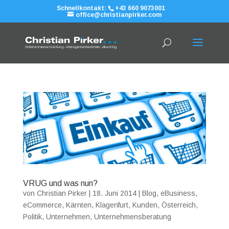
Schnellkontakt:
+43 660 9073001
office@christianpirker.com
VRUG und was nun?
von
Christian Pirker
|
18. Juni 2014
|
Blog
,
eBusiness
,
eCommerce
,
Kärnten
,
Klagenfurt
,
Kunden
,
Österreich
,
Politik
,
Unternehmen
,
Unternehmensberatung