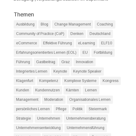
Themen
Ausbildung
Blog
Change Management
Coaching
Community of Practice (CoP)
Denken
Deutschland
eCommerce
Effektive Führung
eLearning
ELF10
Erfahrungsorientiertes Lernen (EOL)
EU
Fortbildung
Führung
Gastbeitrag
Graz
Innovation
Integriertes Lernen
Keynote
Keynote Speaker
Klagenfurt
Kompetenz
Komplexe Systeme
Kongress
Kunden
Kundennutzen
Kärnten
Lernen
Management
Moderation
Organisationales Lernen
persönliches Lernen
Pflege
Politik
Steiermark
Strategie
Unternehmen
Unternehmensberatung
Unternehmensentwicklung
Unternehmensführung