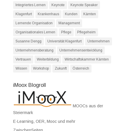
Integriertes Lernen
Keynote
Keynote Speaker
Klagenfurt
Krankenhaus
Kunden
Kärnten
Lernende Organisation
Management
Organisationales Lernen
Pflege
Pflegeheim
Susanne Dengg
Universität Klagenfurt
Unternehmen
Unternehmensberatung
Unternehmensentwicklung
Vertrauen
Weiterbildung
Wirtschaftskammer Kärnten
Wissen
Workshop
Zukunft
Österreich
iMoox Blogroll
MOOCs aus der
Steiermark
E-Learning, OER, Mooc und mehr
ZwischenSeiten