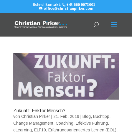
Schnellkontakt:
+43 660 9073001
office@christianpirker.com
Zukunft: Faktor Mensch?
von
Christian Pirker
|
21. Feb. 2019
|
Blog
,
Buchtipp
,
Change Management
,
Coaching
,
Effektive Führung
,
eLearning
,
ELF10
,
Erfahrungsorientiertes Lernen (EOL)
,