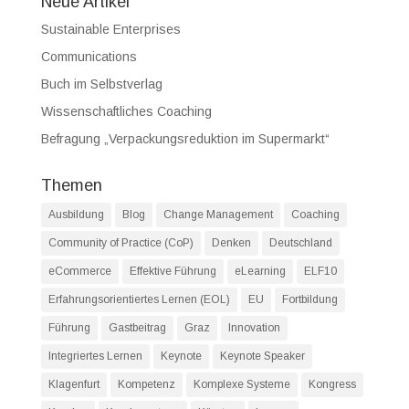
Neue Artikel
Sustainable Enterprises
Communications
Buch im Selbstverlag
Wissenschaftliches Coaching
Befragung „Verpackungsreduktion im Supermarkt“
Themen
Ausbildung
Blog
Change Management
Coaching
Community of Practice (CoP)
Denken
Deutschland
eCommerce
Effektive Führung
eLearning
ELF10
Erfahrungsorientiertes Lernen (EOL)
EU
Fortbildung
Führung
Gastbeitrag
Graz
Innovation
Integriertes Lernen
Keynote
Keynote Speaker
Klagenfurt
Kompetenz
Komplexe Systeme
Kongress