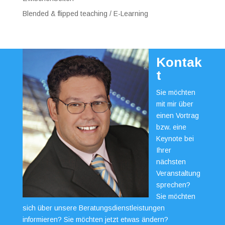
Blended & flipped teaching / E-Learning
Kontak
t
Sie möchten
mit mir über
einen Vortrag
bzw. eine
Keynote bei
Ihrer
nächsten
Veranstaltung
sprechen?
Sie möchten
sich über unsere Beratungsdienstleistungen
informieren? Sie möchten jetzt etwas ändern?