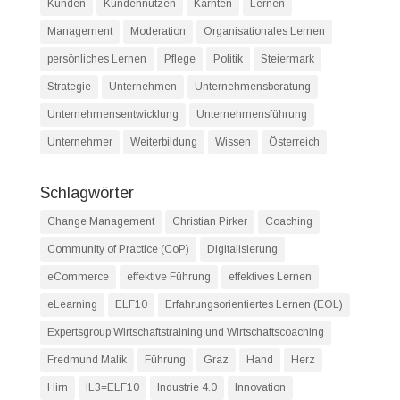
Kunden
Kundennutzen
Kärnten
Lernen
Management
Moderation
Organisationales Lernen
persönliches Lernen
Pflege
Politik
Steiermark
Strategie
Unternehmen
Unternehmensberatung
Unternehmensentwicklung
Unternehmensführung
Unternehmer
Weiterbildung
Wissen
Österreich
Schlagwörter
Change Management
Christian Pirker
Coaching
Community of Practice (CoP)
Digitalisierung
eCommerce
effektive Führung
effektives Lernen
eLearning
ELF10
Erfahrungsorientiertes Lernen (EOL)
Expertsgroup Wirtschaftstraining und Wirtschaftscoaching
Fredmund Malik
Führung
Graz
Hand
Herz
Hirn
IL3=ELF10
Industrie 4.0
Innovation