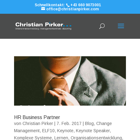
Schnellkontakt:
+43 660 9073001
office@christianpirker.com
HR Business Partner
von
Christian Pirker
|
7. Feb. 2017
|
Blog
,
Change
Management
,
ELF10
,
Keynote
,
Keynote Speaker
,
Komplexe Systeme
,
Lernen
,
Organisationsentwicklung
,