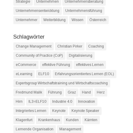
Strategie
Unternehmen
Unternehmensberatung
Unternehmensentwicklung
Unternehmensführung
Unternehmer
Weiterbildung
Wissen
Österreich
Schlagwörter
Change Management
Christian Pirker
Coaching
Community of Practice (CoP)
Digitalisierung
eCommerce
effektive Führung
effektives Lernen
eLearning
ELF10
Erfahrungsorientiertes Lernen (EOL)
Expertsgroup Wirtschaftstraining und Wirtschaftscoaching
Fredmund Malik
Führung
Graz
Hand
Herz
Hirn
IL3=ELF10
Industrie 4.0
Innovation
Integriertes Lernen
Keynote
Keynote Speaker
Klagenfurt
Krankenhaus
Kunden
Kärnten
Lernende Organisation
Management