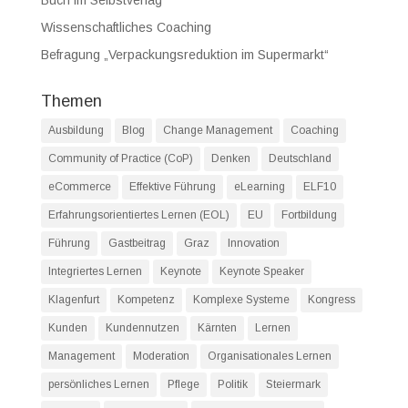
Wissenschaftliches Coaching
Befragung „Verpackungsreduktion im Supermarkt“
Themen
Ausbildung
Blog
Change Management
Coaching
Community of Practice (CoP)
Denken
Deutschland
eCommerce
Effektive Führung
eLearning
ELF10
Erfahrungsorientiertes Lernen (EOL)
EU
Fortbildung
Führung
Gastbeitrag
Graz
Innovation
Integriertes Lernen
Keynote
Keynote Speaker
Klagenfurt
Kompetenz
Komplexe Systeme
Kongress
Kunden
Kundennutzen
Kärnten
Lernen
Management
Moderation
Organisationales Lernen
persönliches Lernen
Pflege
Politik
Steiermark