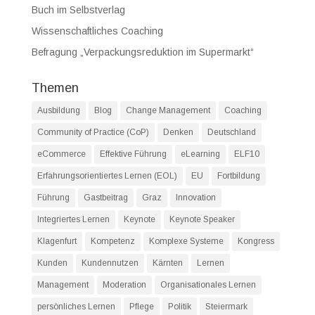
Buch im Selbstverlag
Wissenschaftliches Coaching
Befragung „Verpackungsreduktion im Supermarkt“
Themen
Ausbildung
Blog
Change Management
Coaching
Community of Practice (CoP)
Denken
Deutschland
eCommerce
Effektive Führung
eLearning
ELF10
Erfahrungsorientiertes Lernen (EOL)
EU
Fortbildung
Führung
Gastbeitrag
Graz
Innovation
Integriertes Lernen
Keynote
Keynote Speaker
Klagenfurt
Kompetenz
Komplexe Systeme
Kongress
Kunden
Kundennutzen
Kärnten
Lernen
Management
Moderation
Organisationales Lernen
persönliches Lernen
Pflege
Politik
Steiermark