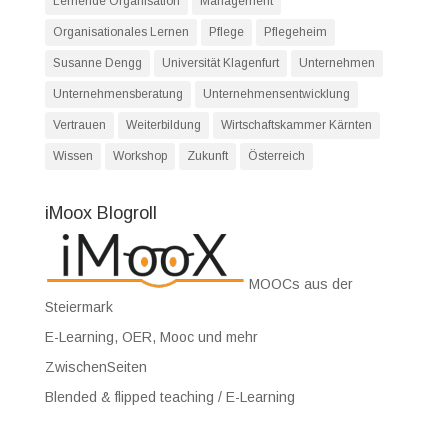
Lernende Organisation
Management
Organisationales Lernen
Pflege
Pflegeheim
Susanne Dengg
Universität Klagenfurt
Unternehmen
Unternehmensberatung
Unternehmensentwicklung
Vertrauen
Weiterbildung
Wirtschaftskammer Kärnten
Wissen
Workshop
Zukunft
Österreich
iMoox Blogroll
MOOCs aus der
Steiermark
E-Learning, OER, Mooc und mehr
ZwischenSeiten
Blended & flipped teaching / E-Learning