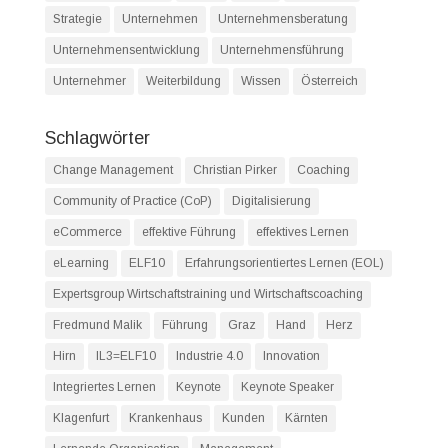
Strategie
Unternehmen
Unternehmensberatung
Unternehmensentwicklung
Unternehmensführung
Unternehmer
Weiterbildung
Wissen
Österreich
Schlagwörter
Change Management
Christian Pirker
Coaching
Community of Practice (CoP)
Digitalisierung
eCommerce
effektive Führung
effektives Lernen
eLearning
ELF10
Erfahrungsorientiertes Lernen (EOL)
Expertsgroup Wirtschaftstraining und Wirtschaftscoaching
Fredmund Malik
Führung
Graz
Hand
Herz
Hirn
IL3=ELF10
Industrie 4.0
Innovation
Integriertes Lernen
Keynote
Keynote Speaker
Klagenfurt
Krankenhaus
Kunden
Kärnten