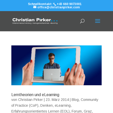
Schnellkontakt:
+43 660 9073001
office@christianpirker.com
Lerntheorien und eLearning
von
Christian Pirker
|
23. März 2014
|
Blog
,
Community
of Practice (CoP)
,
Denken
,
eLearning
,
Erfahrungsorientiertes Lernen (EOL)
,
Forum
,
Graz
,