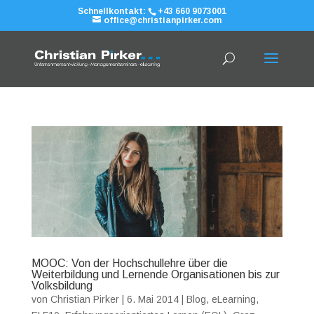
Schnellkontakt:
+43 660 9073001
office@christianpirker.com
MOOC: Von der Hochschullehre über die
Weiterbildung und Lernende Organisationen bis zur
Volksbildung
von
Christian Pirker
|
6. Mai 2014
|
Blog
,
eLearning
,