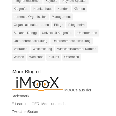
Integriertes Lernen
Keynote
Keynote Speaker
Klagenfurt
Krankenhaus
Kunden
Kärnten
Lernende Organisation
Management
Organisationales Lernen
Pflege
Pflegeheim
Susanne Dengg
Universität Klagenfurt
Unternehmen
Unternehmensberatung
Unternehmensentwicklung
Vertrauen
Weiterbildung
Wirtschaftskammer Kärnten
Wissen
Workshop
Zukunft
Österreich
iMoox Blogroll
MOOCs aus der
Steiermark
E-Learning, OER, Mooc und mehr
ZwischenSeiten