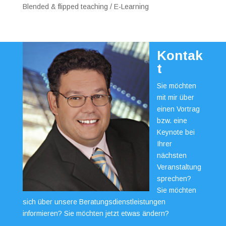
Blended & flipped teaching / E-Learning
Kontak
t
Sie möchten
mit mir über
einen Vortrag
bzw. eine
Keynote bei
Ihrer
nächsten
Veranstaltung
sprechen?
Sie möchten
sich über unsere Beratungsdienstleistungen
informieren? Sie möchten jetzt etwas ändern?