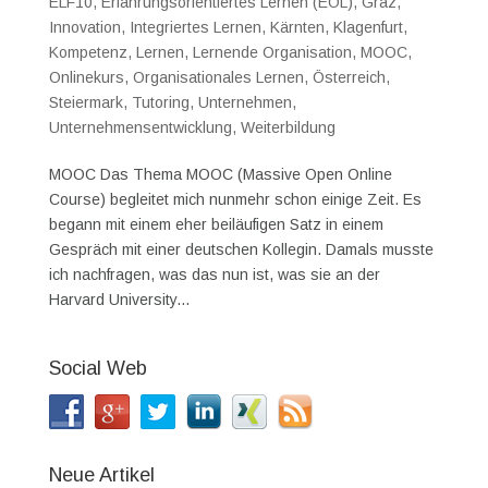
ELF10
,
Erfahrungsorientiertes Lernen (EOL)
,
Graz
,
Innovation
,
Integriertes Lernen
,
Kärnten
,
Klagenfurt
,
Kompetenz
,
Lernen
,
Lernende Organisation
,
MOOC
,
Onlinekurs
,
Organisationales Lernen
,
Österreich
,
Steiermark
,
Tutoring
,
Unternehmen
,
Unternehmensentwicklung
,
Weiterbildung
MOOC Das Thema MOOC (Massive Open Online
Course) begleitet mich nunmehr schon einige Zeit. Es
begann mit einem eher beiläufigen Satz in einem
Gespräch mit einer deutschen Kollegin. Damals musste
ich nachfragen, was das nun ist, was sie an der
Harvard University...
Social Web
Neue Artikel