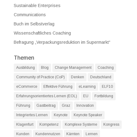
Sustainable Enterprises
Communications
Buch im Selbstverlag
Wissenschaftliches Coaching
Befragung „Verpackungsreduktion im Supermarkt“
Themen
Ausbildung
Blog
Change Management
Coaching
Community of Practice (CoP)
Denken
Deutschland
eCommerce
Effektive Führung
eLearning
ELF10
Erfahrungsorientiertes Lernen (EOL)
EU
Fortbildung
Führung
Gastbeitrag
Graz
Innovation
Integriertes Lernen
Keynote
Keynote Speaker
Klagenfurt
Kompetenz
Komplexe Systeme
Kongress
Kunden
Kundennutzen
Kärnten
Lernen