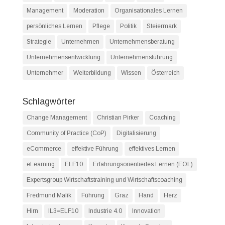
Management
Moderation
Organisationales Lernen
persönliches Lernen
Pflege
Politik
Steiermark
Strategie
Unternehmen
Unternehmensberatung
Unternehmensentwicklung
Unternehmensführung
Unternehmer
Weiterbildung
Wissen
Österreich
Schlagwörter
Change Management
Christian Pirker
Coaching
Community of Practice (CoP)
Digitalisierung
eCommerce
effektive Führung
effektives Lernen
eLearning
ELF10
Erfahrungsorientiertes Lernen (EOL)
Expertsgroup Wirtschaftstraining und Wirtschaftscoaching
Fredmund Malik
Führung
Graz
Hand
Herz
Hirn
IL3=ELF10
Industrie 4.0
Innovation