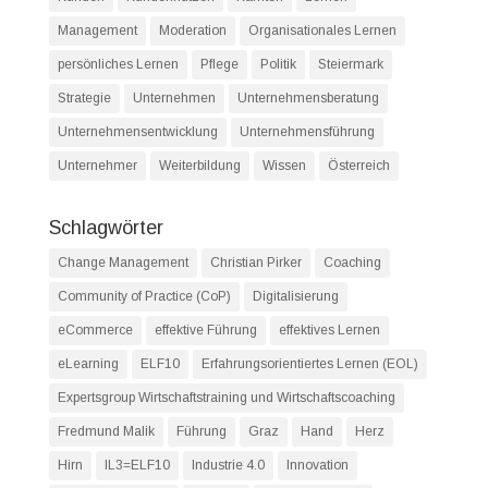
Management
Moderation
Organisationales Lernen
persönliches Lernen
Pflege
Politik
Steiermark
Strategie
Unternehmen
Unternehmensberatung
Unternehmensentwicklung
Unternehmensführung
Unternehmer
Weiterbildung
Wissen
Österreich
Schlagwörter
Change Management
Christian Pirker
Coaching
Community of Practice (CoP)
Digitalisierung
eCommerce
effektive Führung
effektives Lernen
eLearning
ELF10
Erfahrungsorientiertes Lernen (EOL)
Expertsgroup Wirtschaftstraining und Wirtschaftscoaching
Fredmund Malik
Führung
Graz
Hand
Herz
Hirn
IL3=ELF10
Industrie 4.0
Innovation