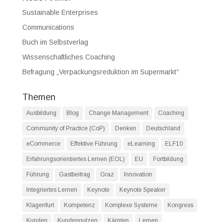
Sustainable Enterprises
Communications
Buch im Selbstverlag
Wissenschaftliches Coaching
Befragung „Verpackungsreduktion im Supermarkt“
Themen
Ausbildung
Blog
Change Management
Coaching
Community of Practice (CoP)
Denken
Deutschland
eCommerce
Effektive Führung
eLearning
ELF10
Erfahrungsorientiertes Lernen (EOL)
EU
Fortbildung
Führung
Gastbeitrag
Graz
Innovation
Integriertes Lernen
Keynote
Keynote Speaker
Klagenfurt
Kompetenz
Komplexe Systeme
Kongress
Kunden
Kundennutzen
Kärnten
Lernen