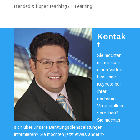
Blended & flipped teaching / E-Learning
Kontak
t
Sie möchten
mit mir über
einen Vortrag
bzw. eine
Keynote bei
Ihrer
nächsten
Veranstaltung
sprechen?
Sie möchten
sich über unsere Beratungsdienstleistungen
informieren? Sie möchten jetzt etwas ändern?