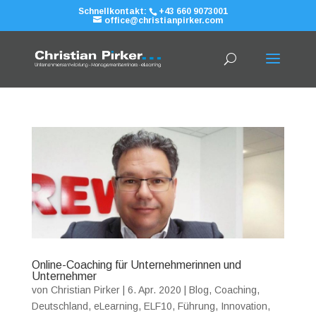
Schnellkontakt:
+43 660 9073001
office@christianpirker.com
Online-Coaching für Unternehmerinnen und
Unternehmer
von
Christian Pirker
|
6. Apr. 2020
|
Blog
,
Coaching
,
Deutschland
,
eLearning
,
ELF10
,
Führung
,
Innovation
,