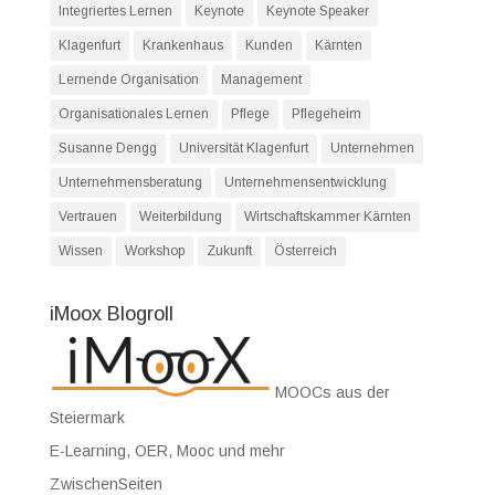
Integriertes Lernen
Keynote
Keynote Speaker
Klagenfurt
Krankenhaus
Kunden
Kärnten
Lernende Organisation
Management
Organisationales Lernen
Pflege
Pflegeheim
Susanne Dengg
Universität Klagenfurt
Unternehmen
Unternehmensberatung
Unternehmensentwicklung
Vertrauen
Weiterbildung
Wirtschaftskammer Kärnten
Wissen
Workshop
Zukunft
Österreich
iMoox Blogroll
MOOCs aus der
Steiermark
E-Learning, OER, Mooc und mehr
ZwischenSeiten