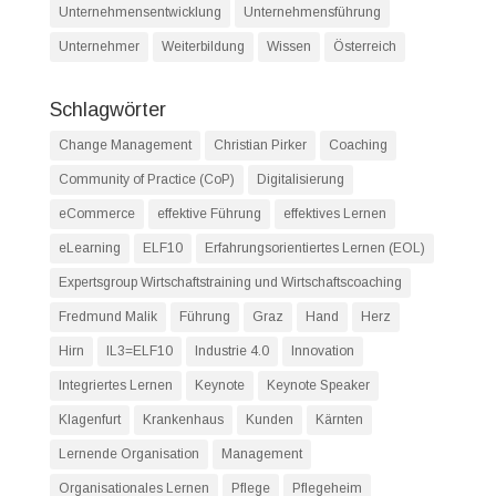
Unternehmensentwicklung
Unternehmensführung
Unternehmer
Weiterbildung
Wissen
Österreich
Schlagwörter
Change Management
Christian Pirker
Coaching
Community of Practice (CoP)
Digitalisierung
eCommerce
effektive Führung
effektives Lernen
eLearning
ELF10
Erfahrungsorientiertes Lernen (EOL)
Expertsgroup Wirtschaftstraining und Wirtschaftscoaching
Fredmund Malik
Führung
Graz
Hand
Herz
Hirn
IL3=ELF10
Industrie 4.0
Innovation
Integriertes Lernen
Keynote
Keynote Speaker
Klagenfurt
Krankenhaus
Kunden
Kärnten
Lernende Organisation
Management
Organisationales Lernen
Pflege
Pflegeheim