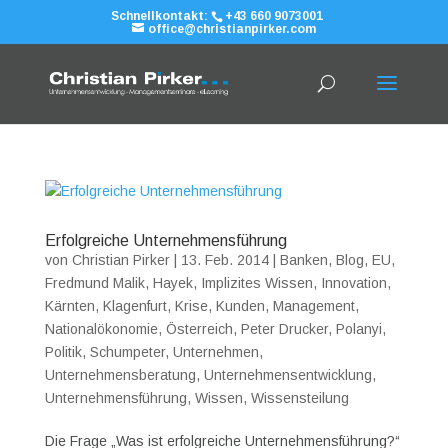
Schnellkontakt:
+43 660 9073001
office@christianpirker.com
Erfolgreiche Unternehmensführung
von
Christian Pirker
|
13. Feb. 2014
|
Banken
,
Blog
,
EU
,
Fredmund Malik
,
Hayek
,
Implizites Wissen
,
Innovation
,
Kärnten
,
Klagenfurt
,
Krise
,
Kunden
,
Management
,
Nationalökonomie
,
Österreich
,
Peter Drucker
,
Polanyi
,
Politik
,
Schumpeter
,
Unternehmen
,
Unternehmensberatung
,
Unternehmensentwicklung
,
Unternehmensführung
,
Wissen
,
Wissensteilung
Die Frage „Was ist erfolgreiche Unternehmensführung?“