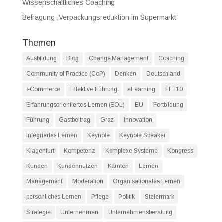
Wissenschaftliches Coaching
Befragung „Verpackungsreduktion im Supermarkt“
Themen
Ausbildung
Blog
Change Management
Coaching
Community of Practice (CoP)
Denken
Deutschland
eCommerce
Effektive Führung
eLearning
ELF10
Erfahrungsorientiertes Lernen (EOL)
EU
Fortbildung
Führung
Gastbeitrag
Graz
Innovation
Integriertes Lernen
Keynote
Keynote Speaker
Klagenfurt
Kompetenz
Komplexe Systeme
Kongress
Kunden
Kundennutzen
Kärnten
Lernen
Management
Moderation
Organisationales Lernen
persönliches Lernen
Pflege
Politik
Steiermark
Strategie
Unternehmen
Unternehmensberatung