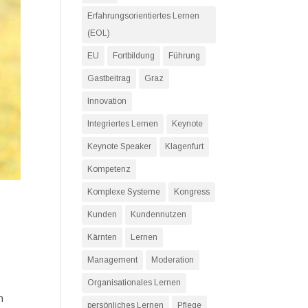
Erfahrungsorientiertes Lernen
(EOL)
EU
Fortbildung
Führung
Gastbeitrag
Graz
Innovation
Integriertes Lernen
Keynote
Keynote Speaker
Klagenfurt
Kompetenz
Komplexe Systeme
Kongress
Kunden
Kundennutzen
Kärnten
Lernen
Management
Moderation
Organisationales Lernen
n
persönliches Lernen
Pflege