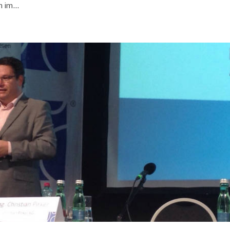
 im...