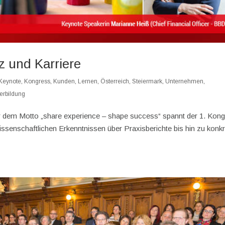
 und Karriere
Keynote
,
Kongress
,
Kunden
,
Lernen
,
Österreich
,
Steiermark
,
Unternehmen
,
erbildung
r dem Motto „share experience – shape success“ spannt der 1. Kon
senschaftlichen Erkenntnissen über Praxisberichte bis hin zu konk