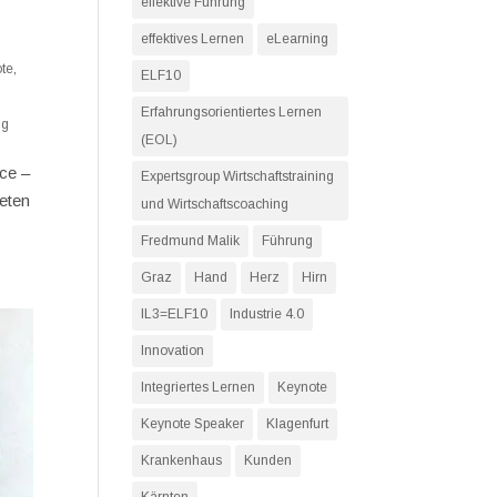
effektive Führung
effektives Lernen
eLearning
te
,
ELF10
Erfahrungsorientiertes Lernen
ng
(EOL)
ce –
Expertsgroup Wirtschaftstraining
eten
und Wirtschaftscoaching
Fredmund Malik
Führung
Graz
Hand
Herz
Hirn
IL3=ELF10
Industrie 4.0
Innovation
Integriertes Lernen
Keynote
Keynote Speaker
Klagenfurt
Krankenhaus
Kunden