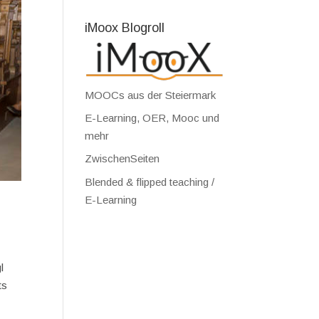
iMoox Blogroll
MOOCs aus der Steiermark
E-Learning, OER, Mooc und
mehr
ZwischenSeiten
Blended & flipped teaching /
E-Learning
l
ts