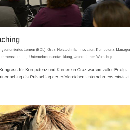
aching
ngsorientiertes Lernen (EOL)
,
Graz
,
Heiztechnik
,
Innovation
,
Kompetenz
,
Manage
nehmensberatung
,
Unternehmensentwicklung
,
Unternehmer
,
Workshop
gress für Kompetenz und Karriere in Graz war ein voller Erfolg.
rincoaching als Pulsschlag der erfolgreichen Unternehmensentwickl