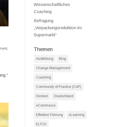
Wissenschaftliches
Coaching
Befragung
„Verpackungsreduktion im
Supermarkt“
ment
,
Themen
Ausbildung
Blog
Change Management
ung.“
Coaching
Community of Practice (CoP)
Denken
Deutschland
eCommerce
Effektive Führung
eLearning
ELF10