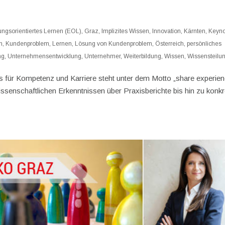
ungsorientiertes Lernen (EOL)
,
Graz
,
Implizites Wissen
,
Innovation
,
Kärnten
,
Keyno
n
,
Kundenproblem
,
Lernen
,
Lösung von Kundenproblem
,
Österreich
,
persönliches
ng
,
Unternehmensentwicklung
,
Unternehmer
,
Weiterbildung
,
Wissen
,
Wissensteilu
 für Kompetenz und Karriere steht unter dem Motto „share experien
senschaftlichen Erkenntnissen über Praxisberichte bis hin zu konkr