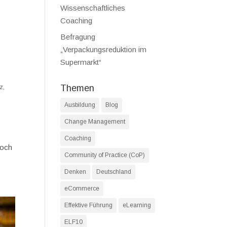
Wissenschaftliches
Coaching
Befragung
„Verpackungsreduktion im
Supermarkt“
Themen
z
,
Ausbildung
Blog
Change Management
Coaching
noch
Community of Practice (CoP)
Denken
Deutschland
eCommerce
Effektive Führung
eLearning
ELF10