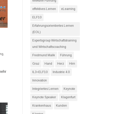
effektive Führung
effektives Lernen
eLearning
ELF10
Erfahrungsorientiertes Lernen
(EOL)
Expertsgroup Wirtschaftstraining
und Wirtschaftscoaching
ung
,
Fredmund Malik
Führung
Graz
Hand
Herz
Hirn
mehr
IL3=ELF10
Industrie 4.0
Innovation
Integriertes Lernen
Keynote
Keynote Speaker
Klagenfurt
Krankenhaus
Kunden