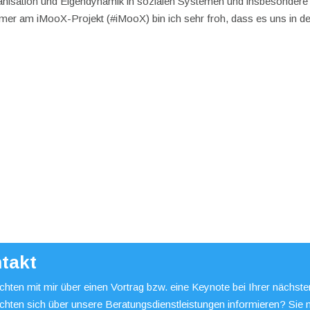
rganisation und Eigendynamik in sozialen Systemen und insbesondere 
hmer am iMooX-Projekt (#iMooX) bin ich sehr froh, dass es uns in d
takt
hten mit mir über einen Vortrag bzw. eine Keynote bei Ihrer nächst
chten sich über unsere Beratungsdienstleistungen informieren? Sie 