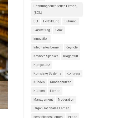
Erfahrungsorientiertes Lernen
(EOL)
EU
Fortbildung
Führung
Gastbeitrag
Graz
Innovation
Integriertes Lernen
Keynote
Keynote Speaker
Klagenfurt
Kompetenz
Komplexe Systeme
Kongress
Kunden
Kundennutzen
Kärnten
Lernen
Management
Moderation
Organisationales Lernen
persönliches Lernen
Pflege