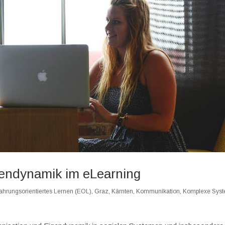
gendynamik im eLearning
fahrungsorientiertes Lernen (EOL)
,
Graz
,
Kärnten
,
Kommunikation
,
Komplexe Sys