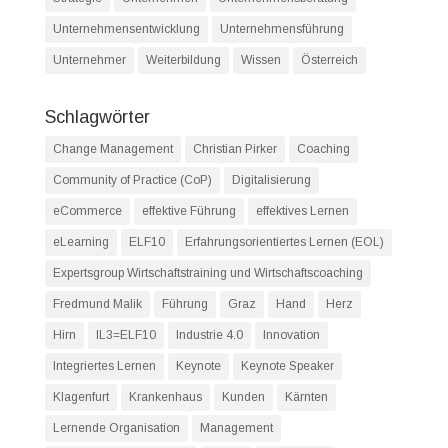
Unternehmensentwicklung
Unternehmensführung
Unternehmer
Weiterbildung
Wissen
Österreich
Schlagwörter
Change Management
Christian Pirker
Coaching
Community of Practice (CoP)
Digitalisierung
eCommerce
effektive Führung
effektives Lernen
eLearning
ELF10
Erfahrungsorientiertes Lernen (EOL)
Expertsgroup Wirtschaftstraining und Wirtschaftscoaching
Fredmund Malik
Führung
Graz
Hand
Herz
Hirn
IL3=ELF10
Industrie 4.0
Innovation
Integriertes Lernen
Keynote
Keynote Speaker
Klagenfurt
Krankenhaus
Kunden
Kärnten
Lernende Organisation
Management