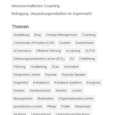
Wissenschaftliches Coaching
Befragung „Verpackungsreduktion im Supermarkt“
Themen
Ausbildung
Blog
Change Management
Coaching
Community of Practice (CoP)
Denken
Deutschland
eCommerce
Effektive Führung
eLearning
ELF10
Erfahrungsorientiertes Lernen (EOL)
EU
Fortbildung
Führung
Gastbeitrag
Graz
Innovation
Integriertes Lernen
Keynote
Keynote Speaker
Klagenfurt
Kompetenz
Komplexe Systeme
Kongress
Kunden
Kundennutzen
Kärnten
Lernen
Management
Moderation
Organisationales Lernen
persönliches Lernen
Pflege
Politik
Steiermark
Strategie
Unternehmen
Unternehmensberatung