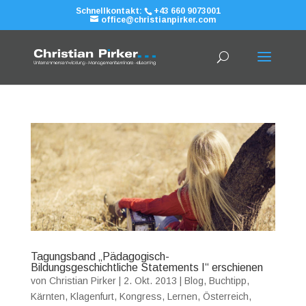
Schnellkontakt:
+43 660 9073001
office@christianpirker.com
Tagungsband „Pädagogisch-
Bildungsgeschichtliche Statements I“ erschienen
von
Christian Pirker
|
2. Okt. 2013
|
Blog
,
Buchtipp
,
Kärnten
,
Klagenfurt
,
Kongress
,
Lernen
,
Österreich
,