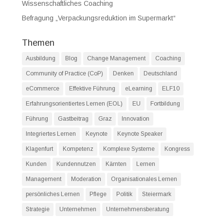
Wissenschaftliches Coaching
Befragung „Verpackungsreduktion im Supermarkt“
Themen
Ausbildung
Blog
Change Management
Coaching
Community of Practice (CoP)
Denken
Deutschland
eCommerce
Effektive Führung
eLearning
ELF10
Erfahrungsorientiertes Lernen (EOL)
EU
Fortbildung
Führung
Gastbeitrag
Graz
Innovation
Integriertes Lernen
Keynote
Keynote Speaker
Klagenfurt
Kompetenz
Komplexe Systeme
Kongress
Kunden
Kundennutzen
Kärnten
Lernen
Management
Moderation
Organisationales Lernen
persönliches Lernen
Pflege
Politik
Steiermark
Strategie
Unternehmen
Unternehmensberatung