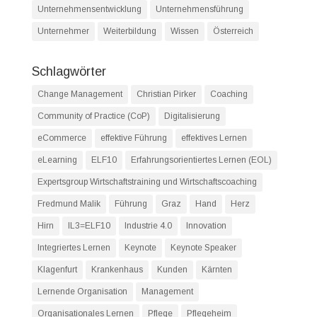
Unternehmensentwicklung
Unternehmensführung
Unternehmer
Weiterbildung
Wissen
Österreich
Schlagwörter
Change Management
Christian Pirker
Coaching
Community of Practice (CoP)
Digitalisierung
eCommerce
effektive Führung
effektives Lernen
eLearning
ELF10
Erfahrungsorientiertes Lernen (EOL)
Expertsgroup Wirtschaftstraining und Wirtschaftscoaching
Fredmund Malik
Führung
Graz
Hand
Herz
Hirn
IL3=ELF10
Industrie 4.0
Innovation
Integriertes Lernen
Keynote
Keynote Speaker
Klagenfurt
Krankenhaus
Kunden
Kärnten
Lernende Organisation
Management
Organisationales Lernen
Pflege
Pflegeheim