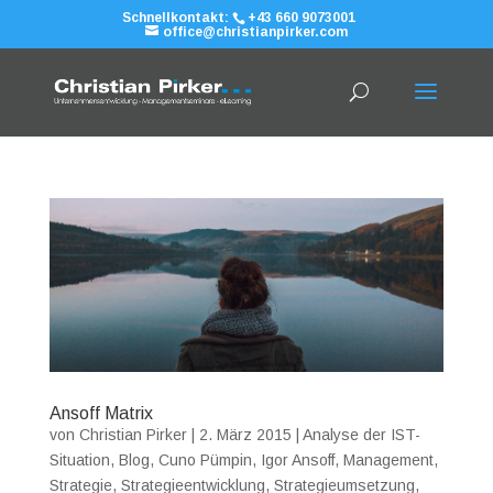
Schnellkontakt:
+43 660 9073001
office@christianpirker.com
Ansoff Matrix
von
Christian Pirker
|
2. März 2015
|
Analyse der IST-
Situation
,
Blog
,
Cuno Pümpin
,
Igor Ansoff
,
Management
,
Strategie
,
Strategieentwicklung
,
Strategieumsetzung
,