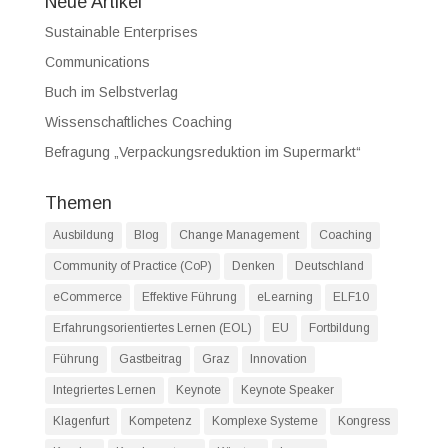
Neue Artikel
Sustainable Enterprises
Communications
Buch im Selbstverlag
Wissenschaftliches Coaching
Befragung „Verpackungsreduktion im Supermarkt“
Themen
Ausbildung
Blog
Change Management
Coaching
Community of Practice (CoP)
Denken
Deutschland
eCommerce
Effektive Führung
eLearning
ELF10
Erfahrungsorientiertes Lernen (EOL)
EU
Fortbildung
Führung
Gastbeitrag
Graz
Innovation
Integriertes Lernen
Keynote
Keynote Speaker
Klagenfurt
Kompetenz
Komplexe Systeme
Kongress