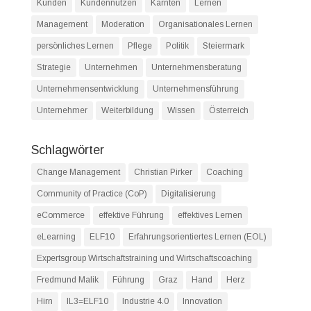
Kunden
Kundennutzen
Kärnten
Lernen
Management
Moderation
Organisationales Lernen
persönliches Lernen
Pflege
Politik
Steiermark
Strategie
Unternehmen
Unternehmensberatung
Unternehmensentwicklung
Unternehmensführung
Unternehmer
Weiterbildung
Wissen
Österreich
Schlagwörter
Change Management
Christian Pirker
Coaching
Community of Practice (CoP)
Digitalisierung
eCommerce
effektive Führung
effektives Lernen
eLearning
ELF10
Erfahrungsorientiertes Lernen (EOL)
Expertsgroup Wirtschaftstraining und Wirtschaftscoaching
Fredmund Malik
Führung
Graz
Hand
Herz
Hirn
IL3=ELF10
Industrie 4.0
Innovation