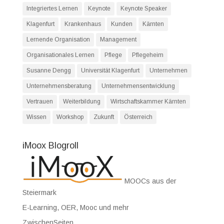
Integriertes Lernen
Keynote
Keynote Speaker
Klagenfurt
Krankenhaus
Kunden
Kärnten
Lernende Organisation
Management
Organisationales Lernen
Pflege
Pflegeheim
Susanne Dengg
Universität Klagenfurt
Unternehmen
Unternehmensberatung
Unternehmensentwicklung
Vertrauen
Weiterbildung
Wirtschaftskammer Kärnten
Wissen
Workshop
Zukunft
Österreich
iMoox Blogroll
MOOCs aus der
Steiermark
E-Learning, OER, Mooc und mehr
ZwischenSeiten