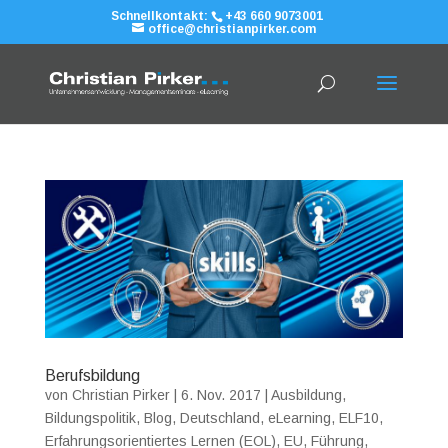
Schnellkontakt:
+43 660 9073001
office@christianpirker.com
Berufsbildung
von
Christian Pirker
|
6. Nov. 2017
|
Ausbildung
,
Bildungspolitik
,
Blog
,
Deutschland
,
eLearning
,
ELF10
,
Erfahrungsorientiertes Lernen (EOL)
,
EU
,
Führung
,