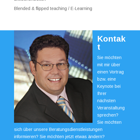
Blended & flipped teaching / E-Learning
Kontak
t
Sie möchten
mit mir über
einen Vortrag
bzw. eine
Keynote bei
Ihrer
nächsten
Veranstaltung
sprechen?
Sie möchten
sich über unsere Beratungsdienstleistungen
informieren? Sie möchten jetzt etwas ändern?