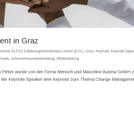
nt in Graz
ement
,
ELF10
,
Erfahrungsorientiertes Lernen (EOL)
,
Graz
,
Keynote
,
Keynote Spea
ermark
,
Unternehmensentwicklung
,
Weiterbildung
n Pirker wurde von der Firma Mensch und Maschine Austria GmbH z
oll der Keynote Speaker eine Keynote zum Thema Change Manageme