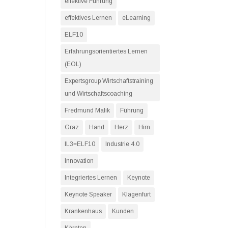
effektive Führung
effektives Lernen
eLearning
ELF10
Erfahrungsorientiertes Lernen
(EOL)
Expertsgroup Wirtschaftstraining
und Wirtschaftscoaching
Fredmund Malik
Führung
Graz
Hand
Herz
Hirn
IL3=ELF10
Industrie 4.0
Innovation
Integriertes Lernen
Keynote
Keynote Speaker
Klagenfurt
Krankenhaus
Kunden