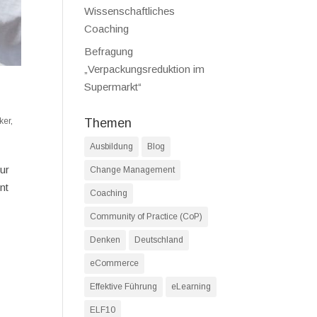
Wissenschaftliches
Coaching
Befragung
„Verpackungsreduktion im
Supermarkt“
ker
,
Themen
Ausbildung
Blog
ur
Change Management
nt
Coaching
Community of Practice (CoP)
Denken
Deutschland
eCommerce
Effektive Führung
eLearning
ELF10