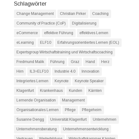
Schlagwörter
Change Management
Christian Pirker
Coaching
Community of Practice (CoP)
Digitalisierung
eCommerce
effektive Führung
effektives Lernen
eLearning
ELF10
Erfahrungsorientiertes Lernen (EOL)
Expertsgroup Wirtschaftstraining und Wirtschaftscoaching
Fredmund Malik
Führung
Graz
Hand
Herz
Hirn
IL3=ELF10
Industrie 4.0
Innovation
Integriertes Lernen
Keynote
Keynote Speaker
Klagenfurt
Krankenhaus
Kunden
Kärnten
Lernende Organisation
Management
Organisationales Lernen
Pflege
Pflegeheim
Susanne Dengg
Universität Klagenfurt
Unternehmen
Unternehmensberatung
Unternehmensentwicklung
Vertrauen
Weiterbildung
Wirtschaftskammer Kärnten