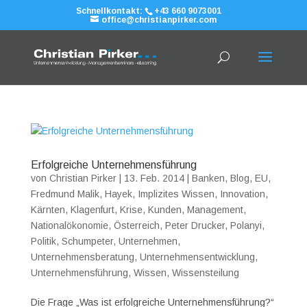
Schnellkontakt:
+43 660 9073001
office@christianpirker.com
Erfolgreiche Unternehmensführung
von
Christian Pirker
|
13. Feb. 2014
|
Banken
,
Blog
,
EU
,
Fredmund Malik
,
Hayek
,
Implizites Wissen
,
Innovation
,
Kärnten
,
Klagenfurt
,
Krise
,
Kunden
,
Management
,
Nationalökonomie
,
Österreich
,
Peter Drucker
,
Polanyi
,
Politik
,
Schumpeter
,
Unternehmen
,
Unternehmensberatung
,
Unternehmensentwicklung
,
Unternehmensführung
,
Wissen
,
Wissensteilung
Die Frage „Was ist erfolgreiche Unternehmensführung?“