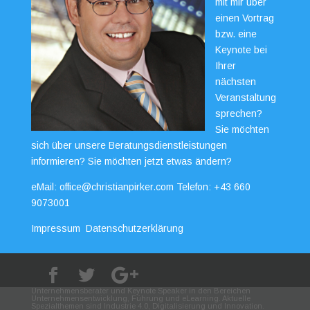
mit mir über
einen Vortrag
bzw. eine
Keynote bei
Ihrer
nächsten
Veranstaltung
sprechen?
Sie möchten
sich über unsere Beratungsdienstleistungen
informieren? Sie möchten jetzt etwas ändern?
eMail:
office@christianpirker.com
Telefon:
+43 660
9073001
Impressum
Datenschutzerklärung
Unternehmensberater und Keynote Speaker in den Bereichen
Unternehmensentwicklung, Führung und eLearning. Aktuelle
Spezialthemen sind Industrie 4.0, Digitalisierung und Innovation.