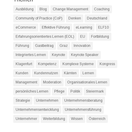
Ausbildung
Blog
Change Management
Coaching
Community of Practice (CoP)
Denken
Deutschland
eCommerce
Effektive Führung
eLearning
ELF10
Erfahrungsorientiertes Lernen (EOL)
EU
Fortbildung
Führung
Gastbeitrag
Graz
Innovation
Integriertes Lernen
Keynote
Keynote Speaker
Klagenfurt
Kompetenz
Komplexe Systeme
Kongress
Kunden
Kundennutzen
Kärnten
Lernen
Management
Moderation
Organisationales Lernen
persönliches Lernen
Pflege
Politik
Steiermark
Strategie
Unternehmen
Unternehmensberatung
Unternehmensentwicklung
Unternehmensführung
Unternehmer
Weiterbildung
Wissen
Österreich