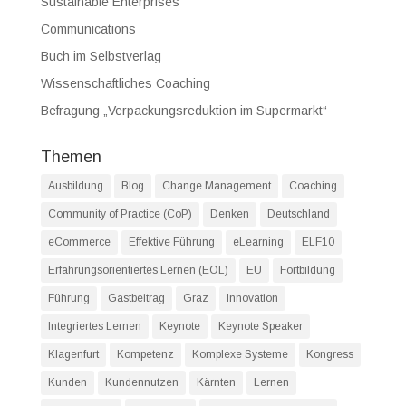
Sustainable Enterprises
Communications
Buch im Selbstverlag
Wissenschaftliches Coaching
Befragung „Verpackungsreduktion im Supermarkt“
Themen
Ausbildung
Blog
Change Management
Coaching
Community of Practice (CoP)
Denken
Deutschland
eCommerce
Effektive Führung
eLearning
ELF10
Erfahrungsorientiertes Lernen (EOL)
EU
Fortbildung
Führung
Gastbeitrag
Graz
Innovation
Integriertes Lernen
Keynote
Keynote Speaker
Klagenfurt
Kompetenz
Komplexe Systeme
Kongress
Kunden
Kundennutzen
Kärnten
Lernen