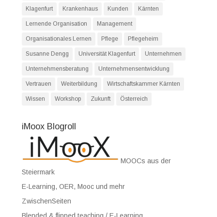
Klagenfurt
Krankenhaus
Kunden
Kärnten
Lernende Organisation
Management
Organisationales Lernen
Pflege
Pflegeheim
Susanne Dengg
Universität Klagenfurt
Unternehmen
Unternehmensberatung
Unternehmensentwicklung
Vertrauen
Weiterbildung
Wirtschaftskammer Kärnten
Wissen
Workshop
Zukunft
Österreich
iMoox Blogroll
MOOCs aus der
Steiermark
E-Learning, OER, Mooc und mehr
ZwischenSeiten
Blended & flipped teaching / E-Learning