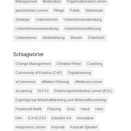
Management
Moderation
Organisationales Lernen
persönliches Lernen
Pflege
Politik
Steiermark
Strategie
Unternehmen
Unternehmensberatung
Unternehmensentwicklung
Unternehmensführung
Unternehmer
Weiterbildung
Wissen
Österreich
Schlagwörter
Change Management
Christian Pirker
Coaching
Community of Practice (CoP)
Digitalisierung
eCommerce
effektive Führung
effektives Lernen
eLearning
ELF10
Erfahrungsorientiertes Lernen (EOL)
Expertsgroup Wirtschaftstraining und Wirtschaftscoaching
Fredmund Malik
Führung
Graz
Hand
Herz
Hirn
IL3=ELF10
Industrie 4.0
Innovation
Integriertes Lernen
Keynote
Keynote Speaker