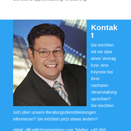
Kontak
t
Sie möchten
mit mir über
einen Vortrag
bzw. eine
Keynote bei
Ihrer
nächsten
Veranstaltung
sprechen?
Sie möchten
sich über unsere Beratungsdienstleistungen
informieren? Sie möchten jetzt etwas ändern?
eMail:
office@christianpirker.com
Telefon:
+43 660