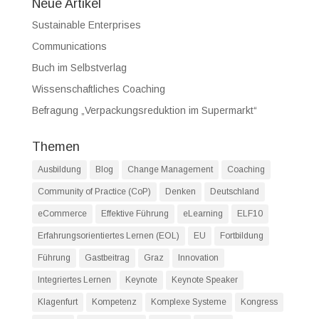
Neue Artikel
Sustainable Enterprises
Communications
Buch im Selbstverlag
Wissenschaftliches Coaching
Befragung „Verpackungsreduktion im Supermarkt“
Themen
Ausbildung
Blog
Change Management
Coaching
Community of Practice (CoP)
Denken
Deutschland
eCommerce
Effektive Führung
eLearning
ELF10
Erfahrungsorientiertes Lernen (EOL)
EU
Fortbildung
Führung
Gastbeitrag
Graz
Innovation
Integriertes Lernen
Keynote
Keynote Speaker
Klagenfurt
Kompetenz
Komplexe Systeme
Kongress