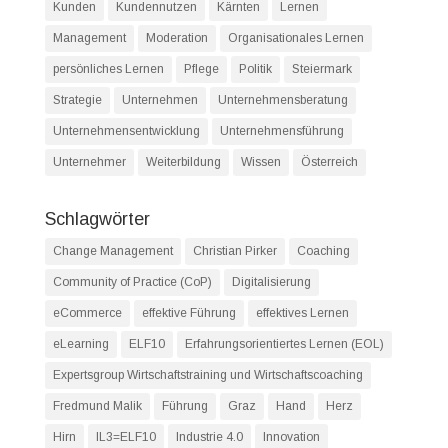
Kunden
Kundennutzen
Kärnten
Lernen
Management
Moderation
Organisationales Lernen
persönliches Lernen
Pflege
Politik
Steiermark
Strategie
Unternehmen
Unternehmensberatung
Unternehmensentwicklung
Unternehmensführung
Unternehmer
Weiterbildung
Wissen
Österreich
Schlagwörter
Change Management
Christian Pirker
Coaching
Community of Practice (CoP)
Digitalisierung
eCommerce
effektive Führung
effektives Lernen
eLearning
ELF10
Erfahrungsorientiertes Lernen (EOL)
Expertsgroup Wirtschaftstraining und Wirtschaftscoaching
Fredmund Malik
Führung
Graz
Hand
Herz
Hirn
IL3=ELF10
Industrie 4.0
Innovation