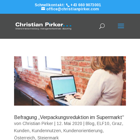
Schnellkontakt:
+43 660 9073001
office@christianpirker.com
Befragung „Verpackungsreduktion im Supermarkt“
von
Christian Pirker
|
12. Mai 2020
|
Blog
,
ELF10
,
Graz
,
Kunden
,
Kundennutzen
,
Kundenorientierung
,
Österreich
,
Steiermark