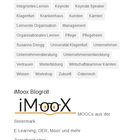
Integriertes Lernen
Keynote
Keynote Speaker
Klagenfurt
Krankenhaus
Kunden
Kärnten
Lernende Organisation
Management
Organisationales Lernen
Pflege
Pflegeheim
Susanne Dengg
Universität Klagenfurt
Unternehmen
Unternehmensberatung
Unternehmensentwicklung
Vertrauen
Weiterbildung
Wirtschaftskammer Kärnten
Wissen
Workshop
Zukunft
Österreich
iMoox Blogroll
MOOCs aus der
Steiermark
E-Learning, OER, Mooc und mehr