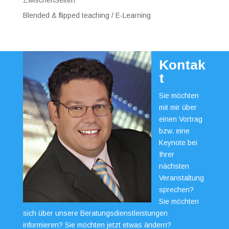
ZwischenSeiten
Blended & flipped teaching / E-Learning
Kontak
t
Sie möchten
mit mir über
einen Vortrag
bzw. eine
Keynote bei
Ihrer
nächsten
Veranstaltung
sprechen?
Sie möchten
sich über unsere Beratungsdienstleistungen
informieren? Sie möchten jetzt etwas ändern?