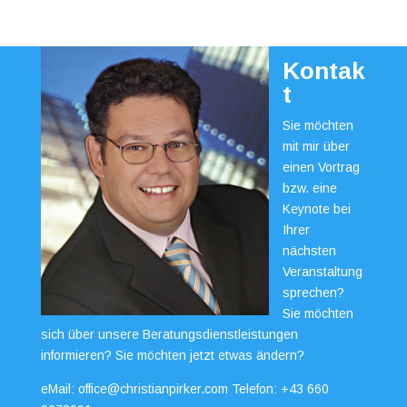
Kontak
t
Sie möchten
mit mir über
einen Vortrag
bzw. eine
Keynote bei
Ihrer
nächsten
Veranstaltung
sprechen?
Sie möchten
sich über unsere Beratungsdienstleistungen
informieren? Sie möchten jetzt etwas ändern?
eMail:
office@christianpirker.com
Telefon:
+43 660