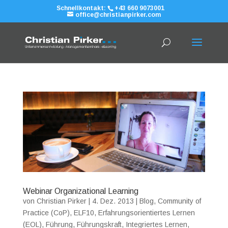
Schnellkontakt:
+43 660 9073001
office@christianpirker.com
Webinar Organizational Learning
von
Christian Pirker
|
4. Dez. 2013
|
Blog
,
Community of
Practice (CoP)
,
ELF10
,
Erfahrungsorientiertes Lernen
(EOL)
,
Führung
,
Führungskraft
,
Integriertes Lernen
,