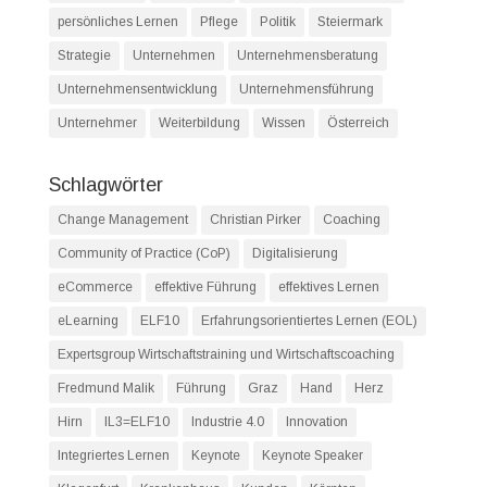
persönliches Lernen
Pflege
Politik
Steiermark
Strategie
Unternehmen
Unternehmensberatung
Unternehmensentwicklung
Unternehmensführung
Unternehmer
Weiterbildung
Wissen
Österreich
Schlagwörter
Change Management
Christian Pirker
Coaching
Community of Practice (CoP)
Digitalisierung
eCommerce
effektive Führung
effektives Lernen
eLearning
ELF10
Erfahrungsorientiertes Lernen (EOL)
Expertsgroup Wirtschaftstraining und Wirtschaftscoaching
Fredmund Malik
Führung
Graz
Hand
Herz
Hirn
IL3=ELF10
Industrie 4.0
Innovation
Integriertes Lernen
Keynote
Keynote Speaker