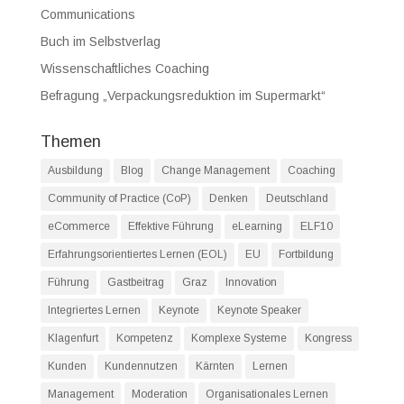
Communications
Buch im Selbstverlag
Wissenschaftliches Coaching
Befragung „Verpackungsreduktion im Supermarkt“
Themen
Ausbildung
Blog
Change Management
Coaching
Community of Practice (CoP)
Denken
Deutschland
eCommerce
Effektive Führung
eLearning
ELF10
Erfahrungsorientiertes Lernen (EOL)
EU
Fortbildung
Führung
Gastbeitrag
Graz
Innovation
Integriertes Lernen
Keynote
Keynote Speaker
Klagenfurt
Kompetenz
Komplexe Systeme
Kongress
Kunden
Kundennutzen
Kärnten
Lernen
Management
Moderation
Organisationales Lernen