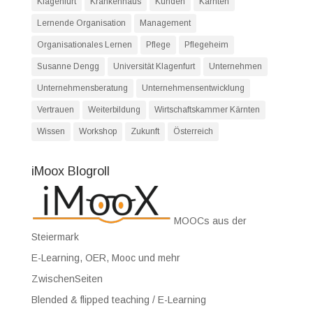
Klagenfurt
Krankenhaus
Kunden
Kärnten
Lernende Organisation
Management
Organisationales Lernen
Pflege
Pflegeheim
Susanne Dengg
Universität Klagenfurt
Unternehmen
Unternehmensberatung
Unternehmensentwicklung
Vertrauen
Weiterbildung
Wirtschaftskammer Kärnten
Wissen
Workshop
Zukunft
Österreich
iMoox Blogroll
MOOCs aus der
Steiermark
E-Learning, OER, Mooc und mehr
ZwischenSeiten
Blended & flipped teaching / E-Learning